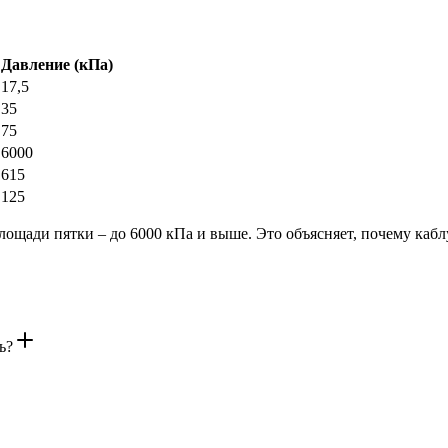
Давление (кПа)
17,5
35
75
6000
615
125
площади пятки – до 6000 кПа и выше. Это объясняет, почему ка
ь?