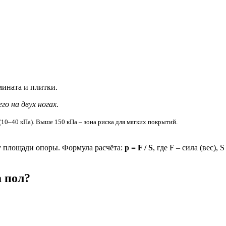
мината и плитки.
го на двух ногах
.
10–40 кПа). Выше 150 кПа – зона риска для мягких покрытий.
цу площади опоры. Формула расчёта:
p = F / S
, где F – сила (вес)
а пол?