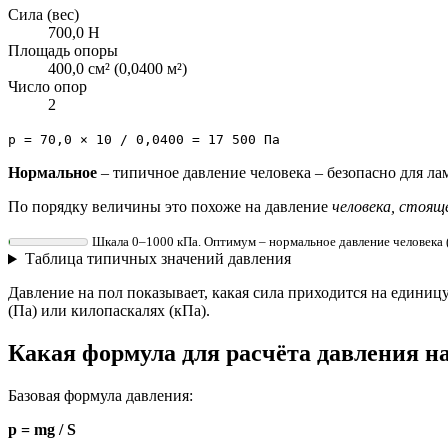
Сила (вес)
700,0 Н
Площадь опоры
400,0 см² (0,0400 м²)
Число опор
2
p = 70,0 × 10 / 0,0400 = 17 500 Па
Нормальное
– типичное давление человека – безопасно для ла
По порядку величины это похоже на давление
человека, стояще
Шкала 0–1000 кПа. Оптимум – нормальное давление человека (
Таблица типичных значений давления
Давление на пол показывает, какая сила приходится на едини
(Па) или килопаскалях (кПа).
Какая формула для расчёта давления н
Базовая формула давления:
p = mg / S