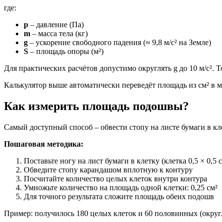
где:
p
– давление (Па)
m
– масса тела (кг)
g
– ускорение свободного падения (≈ 9,8 м/с² на Земле)
S
– площадь опоры (м²)
Для практических расчётов допустимо округлять g до 10 м/с². 
Калькулятор выше автоматически переведёт площадь из см² в м²
Как измерить площадь подошвы?
Самый доступный способ – обвести стопу на листе бумаги в кл
Пошаговая методика:
Поставьте ногу на лист бумаги в клетку (клетка 0,5 × 0,5 
Обведите стопу карандашом вплотную к контуру
Посчитайте количество целых клеток внутри контура
Умножьте количество на площадь одной клетки: 0,25 см²
Для точного результата сложите площадь обеих подошв
Пример: получилось 180 целых клеток и 60 половинных (округляе