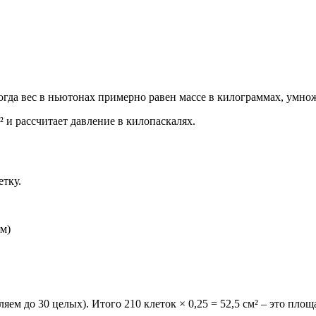
Тогда вес в ньютонах примерно равен массе в килограммах, умно
 и рассчитает давление в килопаскалях.
етку.
см)
м до 30 целых). Итого 210 клеток × 0,25 = 52,5 см² – это площад