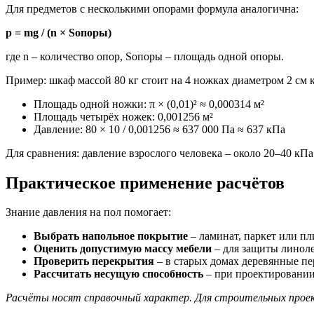
Для предметов с несколькими опорами формула аналогична:
p = mg / (n × Sопоры)
где n – количество опор, Sопоры – площадь одной опоры.
Пример: шкаф массой 80 кг стоит на 4 ножках диаметром 2 см 
Площадь одной ножки: π × (0,01)² ≈ 0,000314 м²
Площадь четырёх ножек: 0,001256 м²
Давление: 80 × 10 / 0,001256 ≈ 637 000 Па ≈ 637 кПа
Для сравнения: давление взрослого человека – около 20–40 кП
Практическое применение расчётов
Знание давления на пол помогает:
Выбрать напольное покрытие
– ламинат, паркет или п
Оценить допустимую массу мебели
– для защиты линоле
Проверить перекрытия
– в старых домах деревянные пе
Рассчитать несущую способность
– при проектировании 
Расчёты носят справочный характер. Для строительных прое