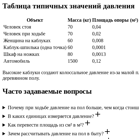
Таблица типичных значений давления
Объект
Масса (кг)
Площадь опоры (м²)
Человек стоя
70
0,04
Человек при ходьбе
70
0,02
Женщина на каблуках
60
0,008
Каблук-шпилька (одна точка)
60
0,0001
Шкаф на ножках
80
0,0013
Автомобиль
1500
0,12
Высокие каблуки создают колоссальное давление из-за малой 
деревянном полу.
Часто задаваемые вопросы
Почему при ходьбе давление на пол больше, чем когда стоиш
В каких единицах измеряется давление?
Как перевести площадь из см² в м²?
Зачем рассчитывать давление на пол в быту?