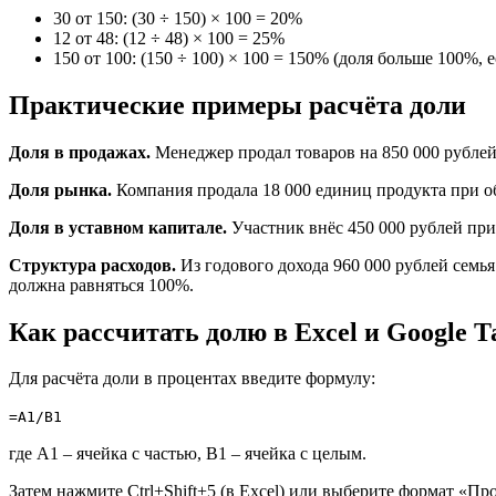
30 от 150: (30 ÷ 150) × 100 = 20%
12 от 48: (12 ÷ 48) × 100 = 25%
150 от 100: (150 ÷ 100) × 100 = 150% (доля больше 100%, 
Практические примеры расчёта доли
Доля в продажах.
Менеджер продал товаров на 850 000 рублей п
Доля рынка.
Компания продала 18 000 единиц продукта при об
Доля в уставном капитале.
Участник внёс 450 000 рублей при у
Структура расходов.
Из годового дохода 960 000 рублей семья 
должна равняться 100%.
Как рассчитать долю в Excel и Google 
Для расчёта доли в процентах введите формулу:
=A1/B1
где A1 – ячейка с частью, B1 – ячейка с целым.
Затем нажмите Ctrl+Shift+5 (в Excel) или выберите формат «П