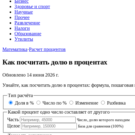
Бизнес
Здоровье и спорт
Научные
Прочее
Развлечение
Налоги
Образование
Утилиты
Математика
·
Расчет процентов
Как посчитать долю в процентах
Обновлено 14 июня 2026 г.
Узнайте, как посчитать долю в процентах: формула, пошаговая
Тип расчёта
Доля в %
Число по %
Изменение
Разбивка
Какой процент одно число составляет от другого
Часть
Число, долю которого находим
Целое
База для сравнения (100%)