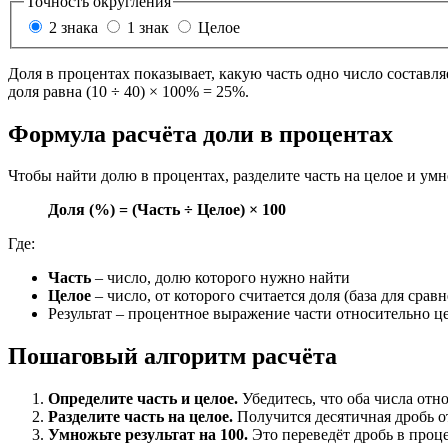
Точность округления
2 знака
1 знак
Целое
Доля в процентах показывает, какую часть одно число составля
доля равна (10 ÷ 40) × 100% = 25%.
Формула расчёта доли в процентах
Чтобы найти долю в процентах, разделите часть на целое и умн
Доля (%) = (Часть ÷ Целое) × 100
Где:
Часть
– число, долю которого нужно найти
Целое
– число, от которого считается доля (база для срав
Результат – процентное выражение части относительно ц
Пошаговый алгоритм расчёта
Определите часть и целое.
Убедитесь, что оба числа отн
Разделите часть на целое.
Получится десятичная дробь от
Умножьте результат на 100.
Это переведёт дробь в проц