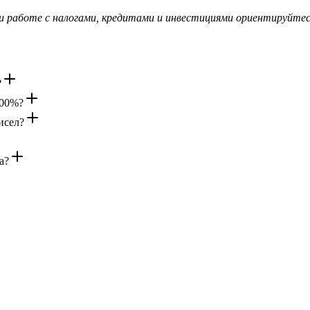
и работе с налогами, кредитами и инвестициями ориентируйте
?
100%?
исел?
а?