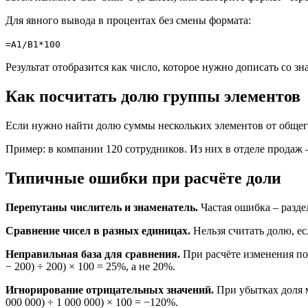
Для явного вывода в процентах без смены формата:
=A1/B1*100
Результат отобразится как число, которое нужно дописать со зн
Как посчитать долю группы элементов
Если нужно найти долю суммы нескольких элементов от общего 
Пример: в компании 120 сотрудников. Из них в отделе продаж – 1
Типичные ошибки при расчёте доли
Перепутаны числитель и знаменатель.
Частая ошибка – раздел
Сравнение чисел в разных единицах.
Нельзя считать долю, ес
Неправильная база для сравнения.
При расчёте изменения пок
− 200) ÷ 200) × 100 = 25%, а не 20%.
Игнорирование отрицательных значений.
При убытках доля м
000 000) ÷ 1 000 000) × 100 = −120%.