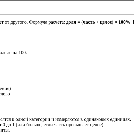
ет от другого. Формула расчёта:
доля = (часть ÷ целое) × 100%
.
ожьте на 100:
нения)
елого
осятся к одной категории и измеряются в одинаковых единицах.
 0 до 1 (или больше, если часть превышает целое).
енты.