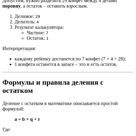
Допустим, нужно разделить 29 конфет между 4 детьми
поровну
, а остаток – оставить взрослым.
Делимое:
29
Делитель:
4
Результат калькулятора:
Частное:
7
Остаток:
1
Интерпретация:
каждому ребенку достанется по 7 конфет (7 × 4 = 28);
1 конфета останется в запасе – это и есть остаток.
Формулы и правила деления с
остатком
Деление с остатком в математике описывается простой
формулой:
a = b × q + r
Где: