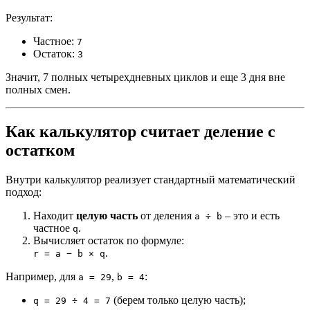
Результат:
Частное:
7
Остаток:
3
Значит, 7 полных четырехдневных циклов и еще 3 дня вне
полных смен.
Как калькулятор считает деление с
остатком
Внутри калькулятор реализует стандартный математический
подход:
Находит
целую часть
от деления
– это и есть
a ÷ b
частное
.
q
Вычисляет остаток по формуле:
.
r = a − b × q
Например, для
,
:
a = 29
b = 4
(берем только целую часть);
q = 29 ÷ 4 = 7