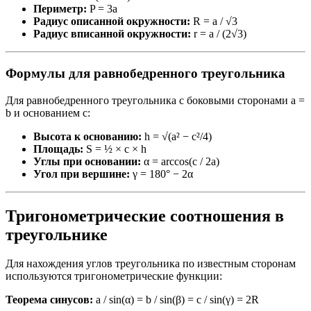
Периметр:
P = 3a
Радиус описанной окружности:
R = a / √3
Радиус вписанной окружности:
r = a / (2√3)
Формулы для равнобедренного треугольника
Для равнобедренного треугольника с боковыми сторонами a =
b и основанием c:
Высота к основанию:
h = √(a² − c²/4)
Площадь:
S = ½ × c × h
Углы при основании:
α = arccos(c / 2a)
Угол при вершине:
γ = 180° − 2α
Тригонометрические соотношения в
треугольнике
Для нахождения углов треугольника по известным сторонам
используются тригонометрические функции:
Теорема синусов:
a / sin(α) = b / sin(β) = c / sin(γ) = 2R