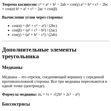
Теорема косинусов:
c² = a² + b² − 2ab × cos(γ) a² = b² + c² − 2bc
× cos(α) b² = a² + c² − 2ac × cos(β)
Вычисление углов через стороны:
cos(α) = (b² + c² − a²) / (2bc)
cos(β) = (a² + c² − b²) / (2ac)
cos(γ) = (a² + b² − c²) / (2ab)
Дополнительные элементы
треугольника
Медианы
Медиана – это отрезок, соединяющий вершину с серединой
противоположной стороны. Все три медианы пересекаются в
одной точке (центроиде).
Формула медианы:
mₐ = ½ × √(2b² + 2c² − a²)
Биссектрисы