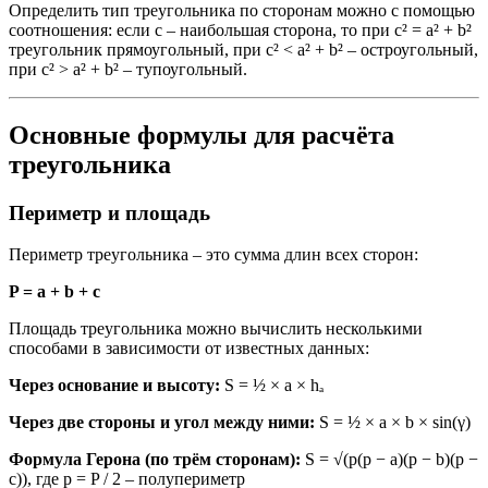
Определить тип треугольника по сторонам можно с помощью
соотношения: если c – наибольшая сторона, то при c² = a² + b²
треугольник прямоугольный, при c² < a² + b² – остроугольный,
при c² > a² + b² – тупоугольный.
Основные формулы для расчёта
треугольника
Периметр и площадь
Периметр треугольника – это сумма длин всех сторон:
P = a + b + c
Площадь треугольника можно вычислить несколькими
способами в зависимости от известных данных:
Через основание и высоту:
S = ½ × a × hₐ
Через две стороны и угол между ними:
S = ½ × a × b × sin(γ)
Формула Герона (по трём сторонам):
S = √(p(p − a)(p − b)(p −
c)), где p = P / 2 – полупериметр