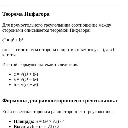
Теорема Пифагора
Для прямоугольного треугольника соотношение между
сторонами описывается теоремой Пифагора:
c² = a² + b²
где c – гипотенуза (сторона напротив прямого угла), a и b –
катеты.
Из этой формулы вытекают следствия:
c = √(a² + b²)
a = √(c² − b²)
b = √(c² − a²)
Формулы для равностороннего треугольника
Если известна сторона a равностороннего треугольника:
Площадь:
S = (a² × √3) / 4
Высота:
h = (a × √3) / 2