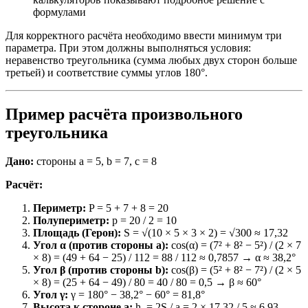
формулами
Для корректного расчёта необходимо ввести минимум три
параметра. При этом должны выполняться условия:
неравенство треугольника (сумма любых двух сторон больше
третьей) и соответствие суммы углов 180°.
Пример расчёта произвольного
треугольника
Дано:
стороны a = 5, b = 7, c = 8
Расчёт:
Периметр:
P = 5 + 7 + 8 = 20
Полупериметр:
p = 20 / 2 = 10
Площадь (Герон):
S = √(10 × 5 × 3 × 2) = √300 ≈ 17,32
Угол α (против стороны a):
cos(α) = (7² + 8² − 5²) / (2 × 7
× 8) = (49 + 64 − 25) / 112 = 88 / 112 ≈ 0,7857 → α ≈ 38,2°
Угол β (против стороны b):
cos(β) = (5² + 8² − 7²) / (2 × 5
× 8) = (25 + 64 − 49) / 80 = 40 / 80 = 0,5 → β ≈ 60°
Угол γ:
γ = 180° − 38,2° − 60° = 81,8°
Высота к стороне a:
hₐ = 2S / a = 2 × 17,32 / 5 ≈ 6,93