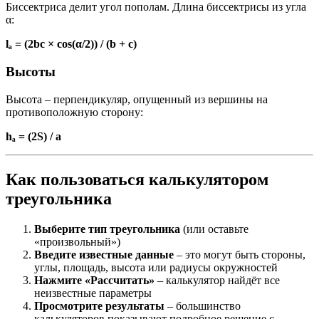
Биссектриса делит угол пополам. Длина биссектрисы из угла
α:
lₐ = (2bc × cos(α/2)) / (b + c)
Высоты
Высота – перпендикуляр, опущенный из вершины на
противоположную сторону:
hₐ = (2S) / a
Как пользоваться калькулятором
треугольника
Выберите тип треугольника
(или оставьте
«произвольный»)
Введите известные данные
– это могут быть стороны,
углы, площадь, высота или радиусы окружностей
Нажмите «Рассчитать»
– калькулятор найдёт все
неизвестные параметры
Просмотрите результаты
– большинство
калькуляторов показывают подробное решение с