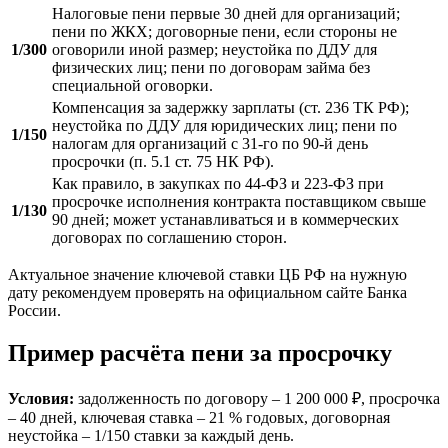
Налоговые пени первые 30 дней для организаций;
пени по ЖКХ; договорные пени, если стороны не
1/300
оговорили иной размер; неустойка по ДДУ для
физических лиц; пени по договорам займа без
специальной оговорки.
Компенсация за задержку зарплаты (ст. 236 ТК РФ);
неустойка по ДДУ для юридических лиц; пени по
1/150
налогам для организаций с 31-го по 90-й день
просрочки (п. 5.1 ст. 75 НК РФ).
Как правило, в закупках по 44-ФЗ и 223-ФЗ при
просрочке исполнения контракта поставщиком свыше
1/130
90 дней; может устанавливаться и в коммерческих
договорах по соглашению сторон.
Актуальное значение ключевой ставки ЦБ РФ на нужную
дату рекомендуем проверять на официальном сайте Банка
России.
Пример расчёта пени за просрочку
Условия:
задолженность по договору – 1 200 000 ₽, просрочка
– 40 дней, ключевая ставка – 21 % годовых, договорная
неустойка – 1/150 ставки за каждый день.