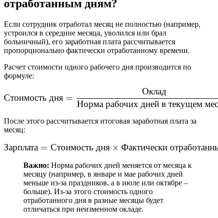
отработанным дням?
Если сотрудник отработал месяц не полностью (например,
устроился в середине месяца, уволился или брал
больничный), его заработная плата рассчитывается
пропорционально фактически отработанному времени.
Расчет стоимости одного рабочего дня производится по
формуле:
Оклад
\text{Стоимость дня} = \
Стоимость
дня
=
Норма
рабочих
дней
в
текущем
ме
После этого рассчитывается итоговая заработная плата за
месяц:
Зарплата
=
Стоимость
дня
\text{Зарплата} = \text{С
×
Фактически
отработанн
Важно:
Норма рабочих дней меняется от месяца к
месяцу (например, в январе и мае рабочих дней
меньше из-за праздников, а в июле или октябре –
больше). Из-за этого стоимость одного
отработанного дня в разные месяцы будет
отличаться при неизменном окладе.