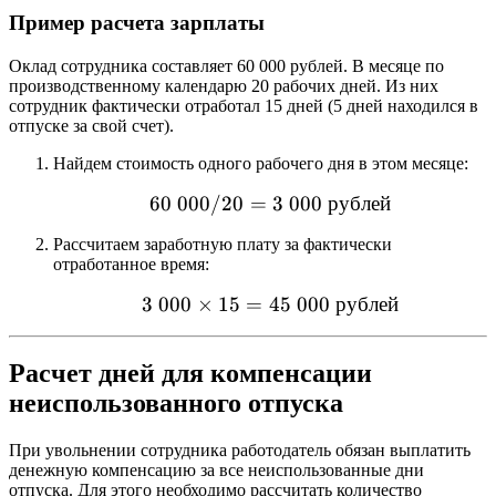
Пример расчета зарплаты
Оклад сотрудника составляет 60 000 рублей. В месяце по
производственному календарю 20 рабочих дней. Из них
сотрудник фактически отработал 15 дней (5 дней находился в
отпуске за свой счет).
Найдем стоимость одного рабочего дня в этом месяце:
60
000/20
=
60\ 000 / 20 = 3\ 000 \
3
000
рублей
Рассчитаем заработную плату за фактически
отработанное время:
3
000
×
15
=
45
3\ 000 \times 15 = 45\ 
000
рублей
Расчет дней для компенсации
неиспользованного отпуска
При увольнении сотрудника работодатель обязан выплатить
денежную компенсацию за все неиспользованные дни
отпуска. Для этого необходимо рассчитать количество