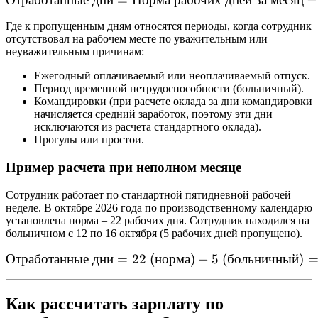
Отработанные
дни
=
Норма
\text{Отработанные дни} 
рабочих
дней
за
месяц
−
Где к пропущенным дням относятся периоды, когда сотрудник
отсутствовал на рабочем месте по уважительным или
неуважительным причинам:
Ежегодный оплачиваемый или неоплачиваемый отпуск.
Период временной нетрудоспособности (больничный).
Командировки (при расчете оклада за дни командировки
начисляется средний заработок, поэтому эти дни
исключаются из расчета стандартного оклада).
Прогулы или простои.
Пример расчета при неполном месяце
Сотрудник работает по стандартной пятидневной рабочей
неделе. В октябре 2026 года по производственному календарю
установлена норма – 22 рабочих дня. Сотрудник находился на
больничном с 12 по 16 октября (5 рабочих дней пропущено).
Отработанные
дни
=
22
(
норма
\text{Отработанные дни} =
)
−
5
(
больничный
)
Как рассчитать зарплату по