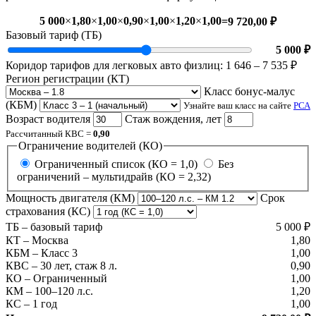
5 000
×
1,80
×
1,00
×
0,90
×
1,00
×
1,20
×
1,00
=
9 720,00 ₽
Базовый тариф (ТБ)
5 000 ₽
Коридор тарифов для легковых авто физлиц: 1 646 – 7 535 ₽
Регион регистрации (КТ)
Класс бонус-малус
(КБМ)
Узнайте ваш класс на сайте
РСА
Возраст водителя
Стаж вождения, лет
Рассчитанный КВС =
0,90
Ограничение водителей (КО)
Ограниченный список (КО = 1,0)
Без
ограничений – мультидрайв (КО = 2,32)
Мощность двигателя (КМ)
Срок
страхования (КС)
ТБ – базовый тариф
5 000 ₽
КТ – Москва
1,80
КБМ – Класс 3
1,00
КВС – 30 лет, стаж 8 л.
0,90
КО – Ограниченный
1,00
КМ – 100–120 л.с.
1,20
КС – 1 год
1,00