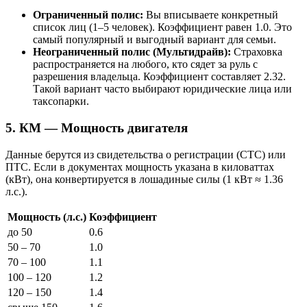
Ограниченный полис:
Вы вписываете конкретный
список лиц (1–5 человек). Коэффициент равен 1.0. Это
самый популярный и выгодный вариант для семьи.
Неограниченный полис (Мультидрайв):
Страховка
распространяется на любого, кто сядет за руль с
разрешения владельца. Коэффициент составляет 2.32.
Такой вариант часто выбирают юридические лица или
таксопарки.
5. КМ — Мощность двигателя
Данные берутся из свидетельства о регистрации (СТС) или
ПТС. Если в документах мощность указана в киловаттах
(кВт), она конвертируется в лошадиные силы (1 кВт ≈ 1.36
л.с.).
Мощность (л.с.)
Коэффициент
до 50
0.6
50 – 70
1.0
70 – 100
1.1
100 – 120
1.2
120 – 150
1.4