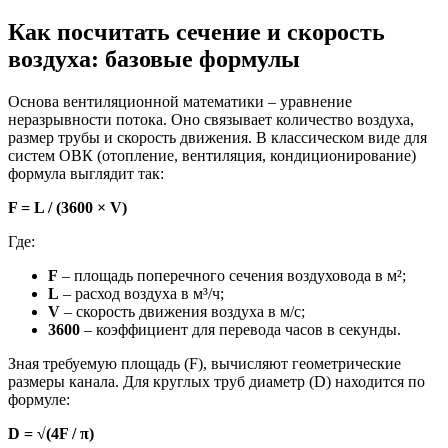
Как посчитать сечение и скорость
воздуха: базовые формулы
Основа вентиляционной математики – уравнение
неразрывности потока. Оно связывает количество воздуха,
размер трубы и скорость движения. В классическом виде для
систем ОВК (отопление, вентиляция, кондиционирование)
формула выглядит так:
F = L / (3600 × V)
Где:
F
– площадь поперечного сечения воздуховода в м²;
L
– расход воздуха в м³/ч;
V
– скорость движения воздуха в м/с;
3600
– коэффициент для перевода часов в секунды.
Зная требуемую площадь (F), вычисляют геометрические
размеры канала. Для круглых труб диаметр (D) находится по
формуле:
D = √(4F / π)