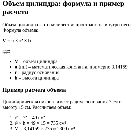
Объем цилиндра: формула и пример
расчета
Объем цилиндра – это количество пространства внутри него.
Формула объема:
V = π × r² × h
где:
V
– объем цилиндра
π
(пи) – математическая константа, примерно 3,14159
r
– радиус основания
h
– высота цилиндра
Пример расчета объема
Цилиндрическая емкость имеет радиус основания 7 см и
высоту 15 см. Рассчитаем объем:
r² = 7² = 49 см²
r² × h = 49 × 15 = 735 см²
V = 3,14159 × 735 ≈ 2309 см³