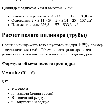
Цилиндр с радиусом 5 см и высотой 12 см:
Боковая поверхность: 2 × 3,14 × 5 × 12 = 376,8 см²
Основания: 2 × 3,14 × 5² = 2 × 3,14 × 25 = 157 см²
Полная площадь: 376,8 + 157 = 533,8 см²
Расчет полого цилиндра (трубы)
Полый цилиндр – это тело с пустотой внутри.典型的 пример
– металлическая труба. Объем полого цилиндра равен
разности объемов внешнего и внутреннего цилиндров.
Формула объема полого цилиндра
V = π × h × (R² − r²)
где:
V
– объем
h
– высота (длина трубы)
R
– внешний радиус
r
– внутренний радиус