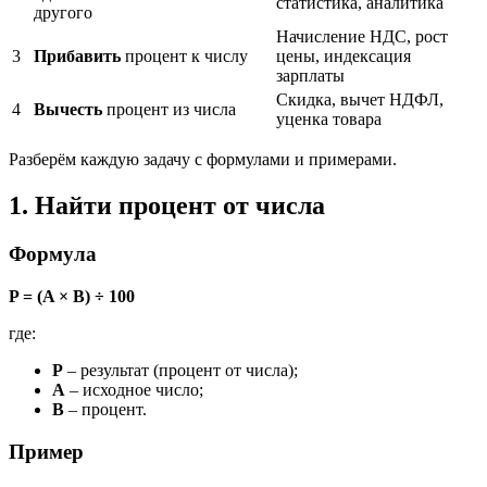
статистика, аналитика
другого
Начисление НДС, рост
3
Прибавить
процент к числу
цены, индексация
зарплаты
Скидка, вычет НДФЛ,
4
Вычесть
процент из числа
уценка товара
Разберём каждую задачу с формулами и примерами.
1. Найти процент от числа
Формула
P = (A × B) ÷ 100
где:
P
– результат (процент от числа);
A
– исходное число;
B
– процент.
Пример