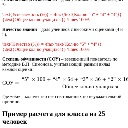
5:
\text{Успеваемость (%)} = \frac{\text{Кол-во “5” + “4” + “3”}}
{\text{Общее кол-во учащихся}} \times 100%
Качество знаний
– доля учеников с высокими оценками (4 и
5):
\text{Качество (%)} = \frac{\text{Кол-во “5” + “4”}}
{\text{Общее кол-во учащихся}} \times 100%
Степень обученности (СОУ)
– взвешенный показатель по
методике В.П. Симонова, учитывающий разный вклад
каждой оценки:
“5”
×
100
+
“4”
×
64
+
“3”
×
36
+
“2”
×
1
\text{СОУ} = \frac{\text{
СОУ
=
Общее
кол
-
во
учащихся
Где «н/а» – количество неаттестованных по неуважительной
причине.
Пример расчета для класса из 25
человек