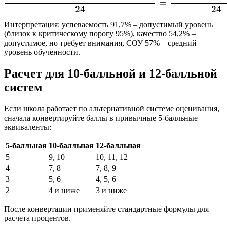
=
24
24
Интерпретация: успеваемость 91,7% – допустимый уровень
(близок к критическому порогу 95%), качество 54,2% –
допустимое, но требует внимания, СОУ 57% – средний
уровень обученности.
Расчет для 10-балльной и 12-балльной
систем
Если школа работает по альтернативной системе оценивания,
сначала конвертируйте баллы в привычные 5-балльные
эквиваленты:
5-балльная
10-балльная
12-балльная
5
9, 10
10, 11, 12
4
7, 8
7, 8, 9
3
5, 6
4, 5, 6
2
4 и ниже
3 и ниже
После конвертации применяйте стандартные формулы для
расчета процентов.