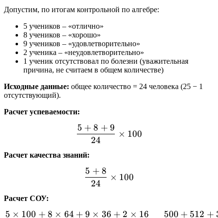
Допустим, по итогам контрольной по алгебре:
5 учеников – «отлично»
8 учеников – «хорошо»
9 учеников – «удовлетворительно»
2 ученика – «неудовлетворительно»
1 ученик отсутствовал по болезни (уважительная
причина, не считаем в общем количестве)
Исходные данные:
общее количество = 24 человека (25 − 1
отсутствующий).
Расчет успеваемости:
5
+
8
+
9
\frac{5 + 8 + 9}{24} \ti
×
100
24
Расчет качества знаний:
5
+
8
\frac{5 + 8}{24} \times 
×
100
24
Расчет СОУ:
5
×
100
+
8
×
64
+
9
×
36
+
2
×
16
500
+
512
+
\frac{5 \times 100 + 8 \t