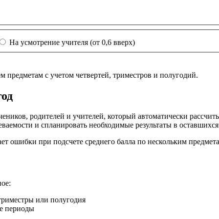
На усмотрение учителя (от 0,6 вверх)
ем предметам с учетом четвертей, триместров и полугодий.
год
чеников, родителей и учителей, который автоматически рассчит
еваемости и спланировать необходимые результаты в оставшихся
т ошибки при подсчете среднего балла по нескольким предмета
ое:
 триместры или полугодия
ие периоды