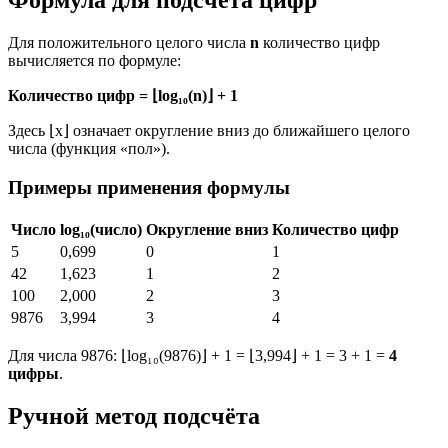
Формула для подсчёта цифр
Для положительного целого числа
n
количество цифр
вычисляется по формуле:
Количество цифр = ⌊log₁₀(n)⌋ + 1
Здесь ⌊x⌋ означает округление вниз до ближайшего целого
числа (функция «пол»).
Примеры применения формулы
Число
log₁₀(число)
Округление вниз
Количество цифр
5
0,699
0
1
42
1,623
1
2
100
2,000
2
3
9876
3,994
3
4
Для числа 9876: ⌊log₁₀(9876)⌋ + 1 = ⌊3,994⌋ + 1 = 3 + 1 =
4
цифры
.
Ручной метод подсчёта