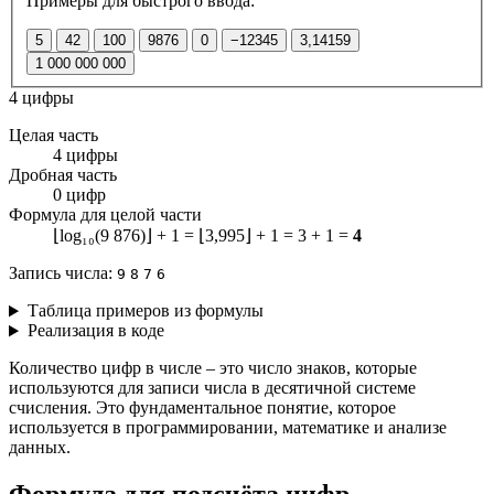
Примеры для быстрого ввода:
5
42
100
9876
0
−12345
3,14159
1 000 000 000
4 цифры
Целая часть
4 цифры
Дробная часть
0 цифр
Формула для целой части
⌊log₁₀(9 876)⌋ + 1 = ⌊3,995⌋ + 1 = 3 + 1 =
4
Запись числа:
9
8
7
6
Таблица примеров из формулы
Реализация в коде
Количество цифр в числе – это число знаков, которые
используются для записи числа в десятичной системе
счисления. Это фундаментальное понятие, которое
используется в программировании, математике и анализе
данных.