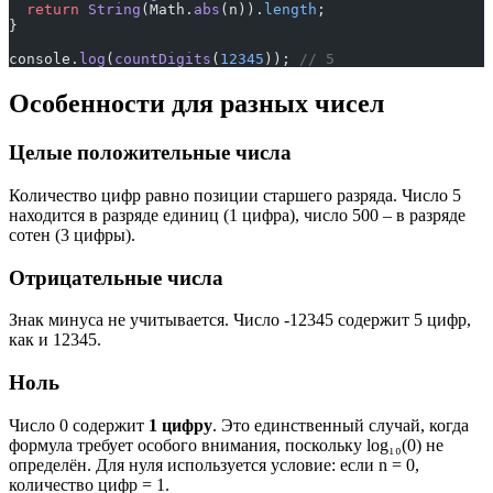
  return
 String
(Math.
abs
(n)).
length
;
}
console.
log
(
countDigits
(
12345
)); 
// 5
Особенности для разных чисел
Целые положительные числа
Количество цифр равно позиции старшего разряда. Число 5
находится в разряде единиц (1 цифра), число 500 – в разряде
сотен (3 цифры).
Отрицательные числа
Знак минуса не учитывается. Число -12345 содержит 5 цифр,
как и 12345.
Ноль
Число 0 содержит
1 цифру
. Это единственный случай, когда
формула требует особого внимания, поскольку log₁₀(0) не
определён. Для нуля используется условие: если n = 0,
количество цифр = 1.