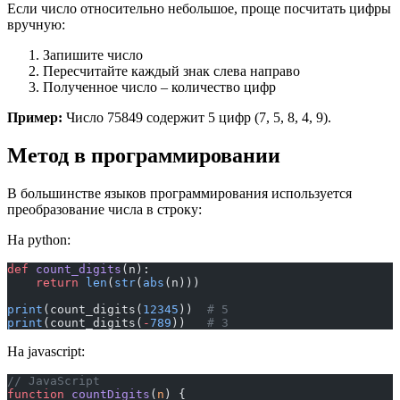
Если число относительно небольшое, проще посчитать цифры
вручную:
Запишите число
Пересчитайте каждый знак слева направо
Полученное число – количество цифр
Пример:
Число 75849 содержит 5 цифр (7, 5, 8, 4, 9).
Метод в программировании
В большинстве языков программирования используется
преобразование числа в строку:
На python:
def
 count_digits
(n):
    return
 len
(
str
(
abs
(n)))
print
(count_digits(
12345
))  
# 5
print
(count_digits(
-
789
))   
# 3
На javascript:
// JavaScript
function
 countDigits
(
n
) {