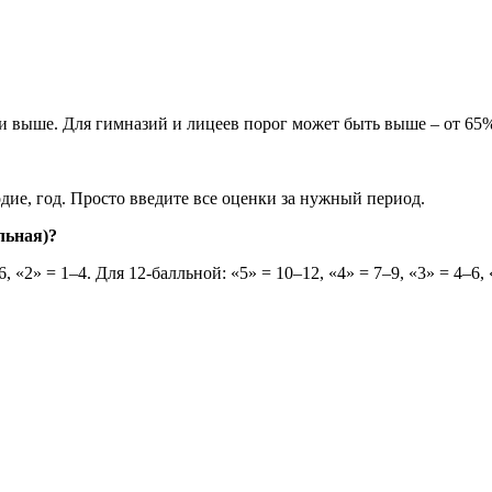
и выше. Для гимназий и лицеев порог может быть выше – от 65
дие, год. Просто введите все оценки за нужный период.
льная)?
 «2» = 1–4. Для 12-балльной: «5» = 10–12, «4» = 7–9, «3» = 4–6, 