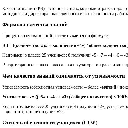
Качество знаний (КЗ) – это показатель, который отражает долю
методисты и директора школ для оценки эффективности работы
Формула качества знаний
Процент качества знаний рассчитывается по формуле:
КЗ = ((количество «5» + количество «4») / общее количеств
Например, в классе 25 учеников: 8 получили «5», 7 – «4», 6 – «3
Введите данные вашего класса в калькулятор – он рассчитает п
Чем качество знаний отличается от успеваемости
Успеваемость (абсолютная успеваемость) – более «мягкий» пок
Успеваемость = ((«5» + «4» + «3») / общее количество) × 100
Если в том же классе 25 учеников и 4 получили «2», успеваемос
– долю тех, кто не получил «2».
Степень обученности учащихся (СОУ)