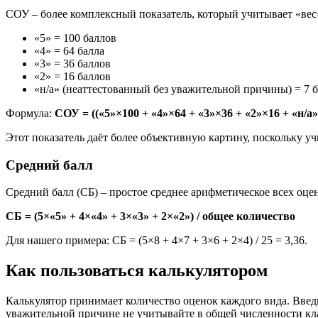
СОУ – более комплексный показатель, который учитывает «вес
«5» = 100 баллов
«4» = 64 балла
«3» = 36 баллов
«2» = 16 баллов
«н/а» (неаттестованный без уважительной причины) = 7 
Формула:
СОУ = ((«5»×100 + «4»×64 + «3»×36 + «2»×16 + «н/а
Этот показатель даёт более объективную картину, поскольку уч
Средний балл
Средний балл (СБ) – простое среднее арифметическое всех оце
СБ = (5×«5» + 4×«4» + 3×«3» + 2×«2») / общее количество
Для нашего примера: СБ = (5×8 + 4×7 + 3×6 + 2×4) / 25 = 3,36.
Как пользоваться калькулятором
Калькулятор принимает количество оценок каждого вида. Введ
уважительной причине не учитывайте в общей численности кла