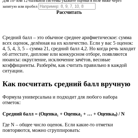
Для 10- или 12-балльной системы укажите оценки в поле ниже через
запятую или пробел
Рассчитать
Средний балл – это обычное среднее арифметическое: сумма
всех оценок, делённая на их количество. Если у вас 5 оценок:
4, 5, 4, 3, 5 – сумма 21, средний балл 4,2. Но когда речь заходит
об аттестате, дипломе или конкурсном отборе, появляются
нюансы: округление, исключение зачётов, весовые
коэффициенты. Разберём, как считать правильно в каждой
ситуации.
Как посчитать средний балл вручную
Формула универсальна и подходит для любого набора
отметок:
Средний балл = (Оценка₁ + Оценка₂ + … + Оценкаₙ) / N
Где N – общее число оценок. Если какие-то отметки
повторяются, можно сгруппировать: