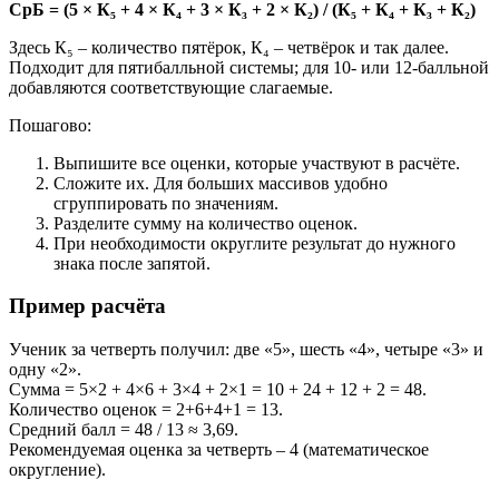
СрБ = (5 × К₅ + 4 × К₄ + 3 × К₃ + 2 × К₂) / (К₅ + К₄ + К₃ + К₂)
Здесь К₅ – количество пятёрок, К₄ – четвёрок и так далее.
Подходит для пятибалльной системы; для 10- или 12-балльной
добавляются соответствующие слагаемые.
Пошагово:
Выпишите все оценки, которые участвуют в расчёте.
Сложите их. Для больших массивов удобно
сгруппировать по значениям.
Разделите сумму на количество оценок.
При необходимости округлите результат до нужного
знака после запятой.
Пример расчёта
Ученик за четверть получил: две «5», шесть «4», четыре «3» и
одну «2».
Сумма = 5×2 + 4×6 + 3×4 + 2×1 = 10 + 24 + 12 + 2 = 48.
Количество оценок = 2+6+4+1 = 13.
Средний балл = 48 / 13 ≈ 3,69.
Рекомендуемая оценка за четверть – 4 (математическое
округление).