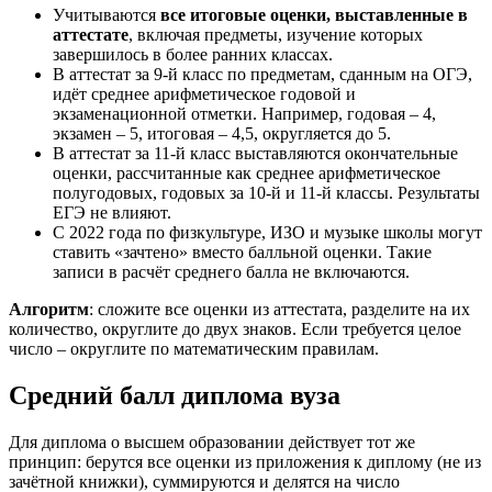
Учитываются
все итоговые оценки, выставленные в
аттестате
, включая предметы, изучение которых
завершилось в более ранних классах.
В аттестат за 9-й класс по предметам, сданным на ОГЭ,
идёт среднее арифметическое годовой и
экзаменационной отметки. Например, годовая – 4,
экзамен – 5, итоговая – 4,5, округляется до 5.
В аттестат за 11-й класс выставляются окончательные
оценки, рассчитанные как среднее арифметическое
полугодовых, годовых за 10-й и 11-й классы. Результаты
ЕГЭ не влияют.
С 2022 года по физкультуре, ИЗО и музыке школы могут
ставить «зачтено» вместо балльной оценки. Такие
записи в расчёт среднего балла не включаются.
Алгоритм
: сложите все оценки из аттестата, разделите на их
количество, округлите до двух знаков. Если требуется целое
число – округлите по математическим правилам.
Средний балл диплома вуза
Для диплома о высшем образовании действует тот же
принцип: берутся все оценки из приложения к диплому (не из
зачётной книжки), суммируются и делятся на число