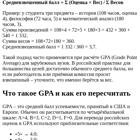
Средневзвешенный балл = Σ (Оценка × Вес) / Σ Весов
Пример: у студента три предмета – история (108 часов, оценка
4), философия (72 часа, 5) и математический анализ (180
часов, 3).
Сумма произведений = 108×4 + 72×5 + 180×3 = 432 + 360 +
540 = 1 332.
Сумма весов = 108+72+180 = 360.
Средневзвешенный балл = 1 332 / 360 = 3,7.
Такой подход часто применяется при расчёте GPA (Grade Point
Average) для зарубежных вузов. В российской практике для
большинства целей достаточно обычного среднего балла, но
если работодатель или приёмная комиссия просит
взвешенный – уточните, что именно берётся за вес.
Что такое GPA и как его пересчитать
GPA – это средний балл успеваемости, принятый в США и
Европе. Обычно он рассчитывается по четырёхбалльной
шкале: A=4, B=3, C=2, D=1, F=0. Для перевода российских
оценок в GPA используют приблизительные соответствия:
«5» → 4.0;
«4» → 3.0;