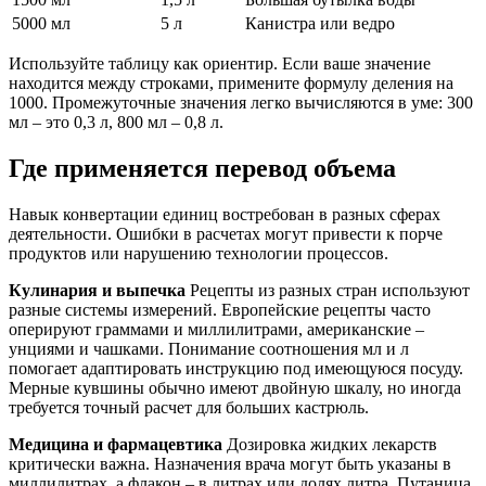
5000 мл
5 л
Канистра или ведро
Используйте таблицу как ориентир. Если ваше значение
находится между строками, примените формулу деления на
1000. Промежуточные значения легко вычисляются в уме: 300
мл – это 0,3 л, 800 мл – 0,8 л.
Где применяется перевод объема
Навык конвертации единиц востребован в разных сферах
деятельности. Ошибки в расчетах могут привести к порче
продуктов или нарушению технологии процессов.
Кулинария и выпечка
Рецепты из разных стран используют
разные системы измерений. Европейские рецепты часто
оперируют граммами и миллилитрами, американские –
унциями и чашками. Понимание соотношения мл и л
помогает адаптировать инструкцию под имеющуюся посуду.
Мерные кувшины обычно имеют двойную шкалу, но иногда
требуется точный расчет для больших кастрюль.
Медицина и фармацевтика
Дозировка жидких лекарств
критически важна. Назначения врача могут быть указаны в
миллилитрах, а флакон – в литрах или долях литра. Путаница