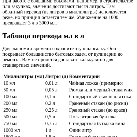
При работе с большими объемами, например, в строительстве
или закупках, значения достигают тысяч литров. Там
обратный перевод (из литров в миллилитры) используется
реже, но принцип остается тем же. Умножение на 1000
превращает 3 л в 3000 мл.
Таблица перевода мл в л
Для экономии времени сохраните эту шпаргалку. Она
покрывает большинство бытовых задач, от кулинарии до
ремонта. Вам не придется доставать калькулятор для
стандартных значений.
Миллилитры (мл)
Литры (л)
Комментарий
10 мл
0,01 л
Чайная ложка (примерно)
50 мл
0,05 л
Рюмка или мерный стаканчик
100 мл
0,1 л
Стандартный стакан для сока
200 мл
0,2 л
Граненый стакан (до риски)
250 мл
0,25 л
Граненый стакан (до краев)
500 мл
0,5 л
Пол-литровая бутылка
750 мл
0,75 л
Стандартная бутылка вина
1000 мл
1 л
Один литр
1500 мл
1,5 л
Большая бутылка воды