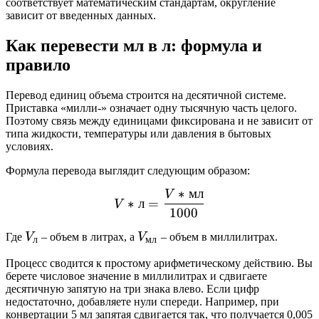
соответствует математическим стандартам, округление
зависит от введенных данных.
Как перевести мл в л: формула и
правило
Перевод единиц объема строится на десятичной системе.
Приставка «милли-» означает одну тысячную часть целого.
Поэтому связь между единицами фиксирована и не зависит от
типа жидкости, температуры или давления в бытовых
условиях.
Формула перевода выглядит следующим образом:
∗
мл
V
V*{л} = \frac{V*{мл}}{
∗
л
=
V
1000
V_{л}
V_{мл}
Где
V
– объем в литрах, а
V
– объем в миллилитрах.
л
мл
Процесс сводится к простому арифметическому действию. Вы
берете числовое значение в миллилитрах и сдвигаете
десятичную запятую на три знака влево. Если цифр
недостаточно, добавляете нули спереди. Например, при
конвертации 5 мл запятая сдвигается так, что получается 0,005