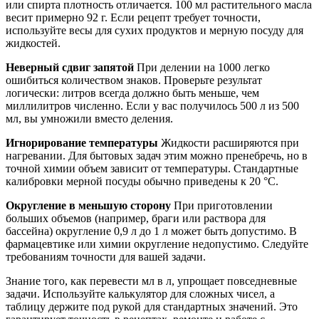
или спирта плотность отличается. 100 мл растительного масла
весит примерно 92 г. Если рецепт требует точности,
используйте весы для сухих продуктов и мерную посуду для
жидкостей.
Неверный сдвиг запятой
При делении на 1000 легко
ошибиться количеством знаков. Проверьте результат
логически: литров всегда должно быть меньше, чем
миллилитров численно. Если у вас получилось 500 л из 500
мл, вы умножили вместо деления.
Игнорирование температуры
Жидкости расширяются при
нагревании. Для бытовых задач этим можно пренебречь, но в
точной химии объем зависит от температуры. Стандартные
калибровки мерной посуды обычно приведены к 20 °C.
Округление в меньшую сторону
При приготовлении
больших объемов (например, браги или раствора для
бассейна) округление 0,9 л до 1 л может быть допустимо. В
фармацевтике или химии округление недопустимо. Следуйте
требованиям точности для вашей задачи.
Знание того, как перевести мл в л, упрощает повседневные
задачи. Используйте калькулятор для сложных чисел, а
таблицу держите под рукой для стандартных значений. Это