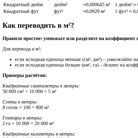
Квадратный дюйм
дюйм²
≈0,000645 м²
1 дюйм² ≈ 
Квадратный фут
фут²
≈0,0929 м²
1 фут² ≈ 0,
Как переводить в м²?
Правило простое: умножьте или разделите на коэффициент 
Для перевода
в
м²:
если исходная единица меньше (см², дм²) –
умножайте
на
если исходная единица больше (км², га) –
делите
на коэф
Примеры расчётов:
Квадратные сантиметры в метры:
50 000 см² ÷ 10 000 = 5 м²
Сотки в метры:
8 соток × 100 = 800 м²
Гектары в метры:
2 га × 10 000 = 20 000 м²
Квадратные километры в метры: