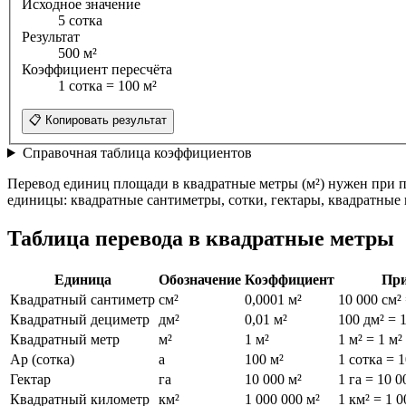
Исходное значение
5 сотка
Результат
500 м²
Коэффициент пересчёта
1 сотка = 100 м²
📋 Копировать результат
Справочная таблица коэффициентов
Перевод единиц площади в квадратные метры (м²) нужен при п
единицы: квадратные сантиметры, сотки, гектары, квадратные 
Таблица перевода в квадратные метры
Единица
Обозначение
Коэффициент
Пр
Квадратный сантиметр
см²
0,0001 м²
10 000 см² 
Квадратный дециметр
дм²
0,01 м²
100 дм² = 1
Квадратный метр
м²
1 м²
1 м² = 1 м²
Ар (сотка)
a
100 м²
1 сотка = 1
Гектар
га
10 000 м²
1 га = 10 0
Квадратный километр
км²
1 000 000 м²
1 км² = 1 0