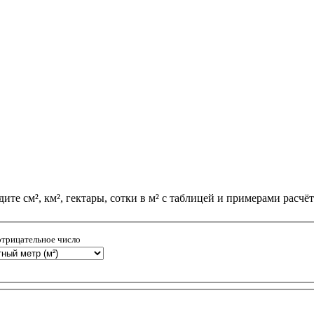
те см², км², гектары, сотки в м² с таблицей и примерами расчёт
отрицательное число