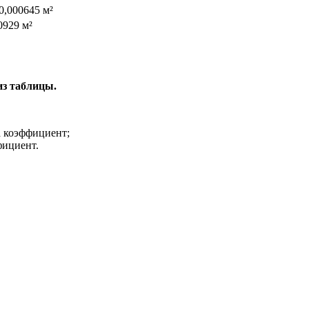
0,000645 м²
0929 м²
из таблицы.
 коэффициент;
фициент.