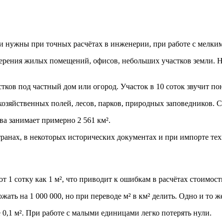
 нужны при точных расчётах в инженерии, при работе с мелким
мерения жилых помещений, офисов, небольших участков земли. Н
ов под частный дом или огород. Участок в 10 соток звучит понят
озяйственных полей, лесов, парков, природных заповедников. С
ва занимает примерно 2 561 км².
транах, в некоторых исторических документах и при импорте т
т 1 сотку как 1 м², что приводит к ошибкам в расчётах стоимост
ать на 1 000 000, но при переводе м² в км² делить. Одно и то 
не 0,1 м². При работе с малыми единицами легко потерять нули.