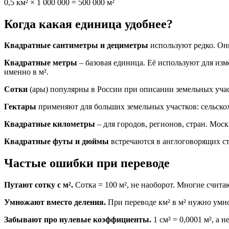
0,5 км² × 1 000 000 = 500 000 м²
Когда какая единица удобнее?
Квадратные сантиметры и дециметры
используют редко. Они
Квадратные метры
– базовая единица. Её используют для из
именно в м².
Сотки
(ары) популярны в России при описании земельных участк
Гектары
применяют для больших земельных участков: сельскох
Квадратные километры
– для городов, регионов, стран. Моск
Квадратные футы и дюймы
встречаются в англоговорящих с
Частые ошибки при переводе
Путают сотку с м².
Сотка = 100 м², не наоборот. Многие считаю
Умножают вместо деления.
При переводе км² в м² нужно умнож
Забывают про нулевые коэффициенты.
1 см² = 0,0001 м², а 