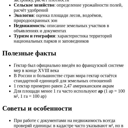
Сельское хозяйство
: определение урожайности полей,
расчёт удобрений
Экология
: оценка площади лесов, водоёмов,
природоохранных зон
Недвижимость
: описание земельных участков в
объявлениях и документах
Туризм и география
: характеристика территорий
национальных парков и заповедников
Полезные факты
Гектар был официально введён во французской системе
мер в конце XVIII века
В России и большинстве стран мира гектар остаётся
стандартной единицей для земельных отношений
1 гектар примерно равен 2,47 американским акрам
Для площади менее 1 га часто используют
ар
(1 ар = 100
м², 1 га = 100 ар)
Советы и особенности
При работе с документами на недвижимость всегда
проверяй единицы: в кадастре часто указывают м², но в