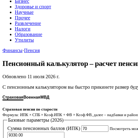
Бизнес
Здоровье и спорт
Научные
Прочее
Развлечение
Налоги
Образование
Утилиты
Финансы
·
Пенсия
Пенсионный калькулятор – расчет пенси
Обновлено 11 июля 2026 г.
С пенсионным калькулятором вы быстро прикинете размер буд
Страховая
Военная
МВД
Страховая пенсия по старости
Формула: ИПК × СПБ × Коэф.ИПК + ФВ × Коэф.ФВ, далее – надбавки и райо
Базовые параметры (2026)
Сумма пенсионных баллов (ИПК)
Посмотреть мож