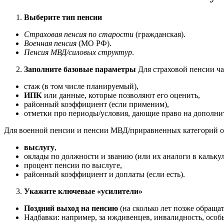
Выберите тип пенсии
Страховая пенсия по старости
(гражданская).
Военная пенсия
(МО РФ).
Пенсия МВД/силовых структур
.
Заполните базовые параметры
Для страховой пенсии ч
стаж (в том числе планируемый),
ИПК
или данные, которые позволяют его оценить,
районный коэффициент (если применим),
отметки про периоды/условия, дающие право на дополн
Для военной пенсии и пенсии МВД/приравненных категорий 
выслугу
,
оклады по должности и званию (или их аналоги в калькул
процент пенсии по выслуге,
районный коэффициент и доплаты (если есть).
Укажите ключевые «усилители»
Поздний выход на пенсию
(на сколько лет позже обращат
Надбавки: например, за иждивенцев, инвалидность, особы