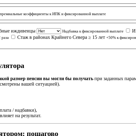
 премиальные коэффициенты к ИПК и фиксированной выплате
обные иждивенцы
Ин
Надбавка к фиксированной выплате
Стаж в районах Крайнего Севера ≥ 15 лет
 раза
+50% к фиксиров
улятора
акой размер пенсии вы могли бы получать
при заданных парам
усмотрены вашей ситуацией).
плата / надбавки),
влияет на результат.
ятором: пошагово