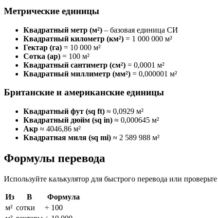
Метрические единицы
Квадратный метр (м²)
– базовая единица СИ
Квадратный километр (км²)
= 1 000 000 м²
Гектар (га)
= 10 000 м²
Сотка (ар)
= 100 м²
Квадратный сантиметр (см²)
= 0,0001 м²
Квадратный миллиметр (мм²)
= 0,000001 м²
Британские и американские единицы
Квадратный фут (sq ft)
≈ 0,0929 м²
Квадратный дюйм (sq in)
≈ 0,000645 м²
Акр
≈ 4046,86 м²
Квадратная миля (sq mi)
≈ 2 589 988 м²
Формулы перевода
Используйте калькулятор для быстрого перевода или проверьте
Из
В
Формула
м²
сотки
÷ 100