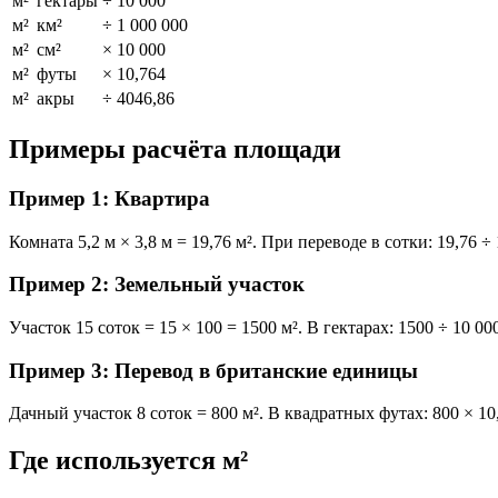
м²
гектары
÷ 10 000
м²
км²
÷ 1 000 000
м²
см²
× 10 000
м²
футы
× 10,764
м²
акры
÷ 4046,86
Примеры расчёта площади
Пример 1: Квартира
Комната 5,2 м × 3,8 м = 19,76 м². При переводе в сотки: 19,76 ÷ 
Пример 2: Земельный участок
Участок 15 соток = 15 × 100 = 1500 м². В гектарах: 1500 ÷ 10 000
Пример 3: Перевод в британские единицы
Дачный участок 8 соток = 800 м². В квадратных футах: 800 × 10,
Где используется м²