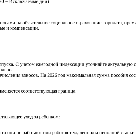
730 − Исключаемые дни)
носами на обязательное социальное страхование: зарплата, пре
ные и компенсации.
отпуска. С учетом ежегодной индексации уточняйте актуальную 
ально.
ачисления взносов. На 2026 год максимальная сумма пособия сост
рименяется соответствующая граница.
твляющее уход за ребенком:
что они не работают или работают удаленно/на неполной ставке