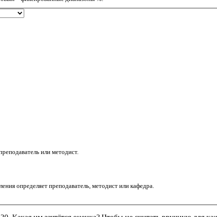
преподаватель или методист.
⚠️ Результат носит справочный характер. Итоговую шкалу и правила округления определяет преподаватель, методист или кафедра.