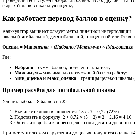
Проверили тест: студент набрал 38 баллов из 50, другой – 12 
сырых баллов в шкальную оценку.
Как работает перевод баллов в оценку?
Калькулятор выше использует метод линейной интерполяции – 
шкалы (пятибалльной, десятибалльной, процентной или буквен
Оценка = Мин
оценка + (Набрано / Максимум) × (Макс
оценка
Где:
Набрано
– сумма баллов, полученных за тест;
Максимум
– максимально возможный балл за работу;
Мин_оценка
и
Макс_оценка
– границы целевой шкалы (н
Пример расчёта для пятибалльной шкалы
Ученик набрал 18 баллов из 25.
Вычислите долю выполнения: 18 / 25 = 0,72 (72%).
Подставьте в формулу: 2 + 0,72 × (5 − 2) = 2 + 2,16 = 4,16.
Округлите до ближайшего целого или десятой доли по п
При математическом округлении до целых получится оценка «4