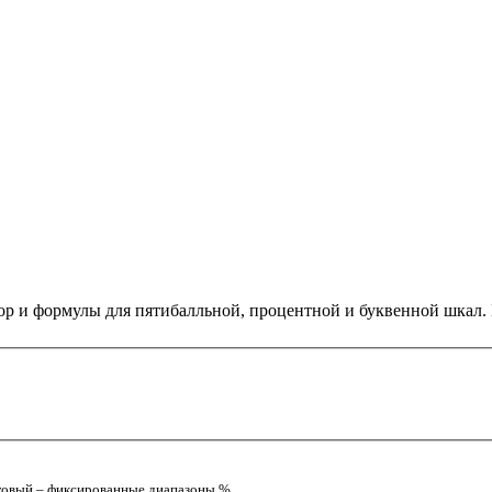
тор и формулы для пятибалльной, процентной и буквенной шкал.
Линейный – пропорция между минимумом и максимумом шкалы. Пороговый – фиксированные диапазоны %.