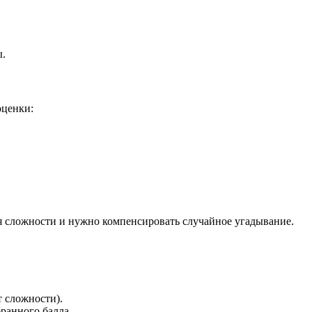
ы.
оценки:
ся сложности и нужно компенсировать случайное угадывание.
т сложности).
ранного балла.