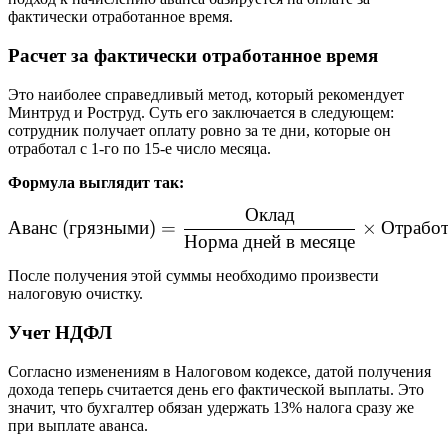
фактически отработанное время.
Расчет за фактически отработанное время
Это наиболее справедливый метод, который рекомендует
Минтруд и Роструд. Суть его заключается в следующем:
сотрудник получает оплату ровно за те дни, которые он
отработал с 1-го по 15-е число месяца.
Формула выглядит так:
Оклад
\text{Аванс (грязными)} =
Аванс
(
грязными
)
=
×
Отрабо
Норма
дней
в
месяце
После получения этой суммы необходимо произвести
налоговую очистку.
Учет НДФЛ
Согласно изменениям в Налоговом кодексе, датой получения
дохода теперь считается день его фактической выплаты. Это
значит, что бухгалтер обязан удержать 13% налога сразу же
при выплате аванса.