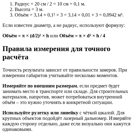
Радиус = 20 см / 2 = 10 см = 0,1 м.
Высота = 3 м.
Объём = 3,14 × 0,1² × 3 = 3,14 × 0,01 × 3 = 0,0942 м³.
Если известен диаметр, а не радиус, используют формулу:
Объём = π × (d/2)² × h
или
Объём = π × d² × h / 4
Правила измерения для точного
расчёта
Точность результата зависит от правильности замеров. При
измерении габаритов учитывайте несколько моментов.
Измеряйте по внешним размерам
, если предмет будет
занимать место в транспорте или складе. Для строительных
материалов, напротив, может потребоваться внутренний
объём – это нужно уточнять в конкретной ситуации.
Используйте рулетку или линейку
с чёткой шкалой. Для
крупных объектов подойдёт лазерный дальномер. Измеряйте
каждую сторону отдельно, даже если визуально они кажутся
одинаковыми.