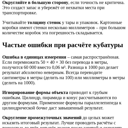
Округляйте в большую сторону
, если точность не критична.
Это создаст запас и убережёт от нехватки места при
транспортировке.
Учитывайте
толщину стенок
у тары и упаковок. Картонные
коробки имеют стенки несколько миллиметров – при большом
количестве коробок эта погрешность складывается.
Частые ошибки при расчёте кубатуры
Ошибка в единицах измерения
– самая распространённая.
Если перемножить 50 × 40 × 30 без перевода в метры,
получится 60 000 вместо 0,06 м³. Разница в 1000 раз делает
результат абсолютно неверным. Всегда переводите
сантиметры в метры (делить на 100) или миллиметры в метры
(делить на 1000).
Игнорирование формы объекта
приводит к грубым
ошибкам. Цилиндр, пирамида и конус рассчитываются по
другим формулам. Применение формулы параллелепипеда к
цилиндрической бочке даст завышенный результат.
Округление промежуточных значений
до целых может
исказить итоговый результат. Лучше проводить расчёты с
точностью до трёх-четырёх знаков после запятой и округлять