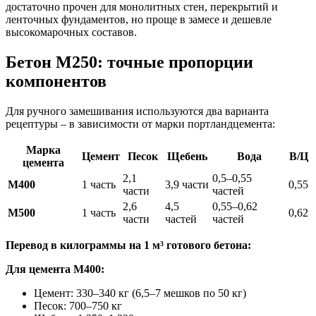
достаточно прочен для монолитных стен, перекрытий и
ленточных фундаментов, но проще в замесе и дешевле
высокомарочных составов.
Бетон М250: точные пропорции
компонентов
Для ручного замешивания используются два варианта
рецептуры – в зависимости от марки портландцемента:
Марка
Цемент
Песок
Щебень
Вода
В/Ц
цемента
2,1
0,5–0,55
М400
1 часть
3,9 части
0,55
части
частей
2,6
4,5
0,55–0,62
М500
1 часть
0,62
части
частей
частей
Перевод в килограммы на 1 м³ готового бетона:
Для цемента М400:
Цемент: 330–340 кг (6,5–7 мешков по 50 кг)
Песок: 700–750 кг