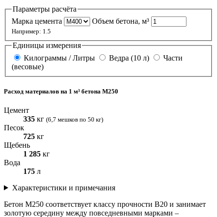
Параметры расчёта
Марка цемента
Объем бетона, м³
Например: 1.5
Единицы измерения
Килограммы / Литры
Ведра (10 л)
Части
(весовые)
Расход материалов на
1
м³ бетона М250
Цемент
335
кг
(6,7 мешков по 50 кг)
Песок
725
кг
Щебень
1 285
кг
Вода
175
л
Характеристики и примечания
Бетон М250 соответствует классу прочности В20 и занимает
золотую середину между повседневными марками –