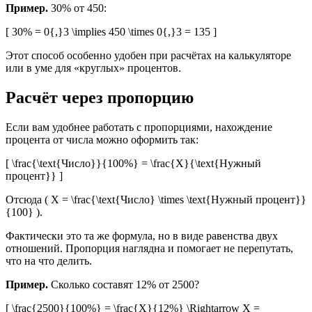
Пример.
30% от 450:
[ 30% = 0{,}3 \implies 450 \times 0{,}3 = 135 ]
Этот способ особенно удобен при расчётах на калькуляторе
или в уме для «круглых» процентов.
Расчёт через пропорцию
Если вам удобнее работать с пропорциями, нахождение
процента от числа можно оформить так:
[ \frac{\text{Число}}{100%} = \frac{X}{\text{Нужный
процент}} ]
Отсюда ( X = \frac{\text{Число} \times \text{Нужный процент}}
{100} ).
Фактически это та же формула, но в виде равенства двух
отношений. Пропорция наглядна и помогает не перепутать,
что на что делить.
Пример.
Сколько составят 12% от 2500?
[ \frac{2500}{100%} = \frac{X}{12%} \Rightarrow X =