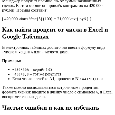
Менеджер получает премию 5% от суммы заключённых
сделок. В этом месяце он привлёк контрактов на 420 000
рублей. Премия составит:
[ 420,000 \times \frac{5}{100} = 21,000 \text{ руб.} ]
Как найти процент от числа в Excel и
Google Таблицах
В электронных таблицах достаточно ввести формулу вида
или
.
=ЧИСЛО*ПРОЦЕНТ%
=ЧИСЛО*0,ДОЛЯ
Примеры:
– вернёт 135
=450*30%
– тот же результат
=450*0,3
Если число в ячейке A1, процент в B1:
=A1*B1/100
Также можно воспользоваться встроенным процентом
формата ячейки: введите в ячейку число с символом
, и Excel
%
воспримет его как долю.
Частые ошибки и как их избежать