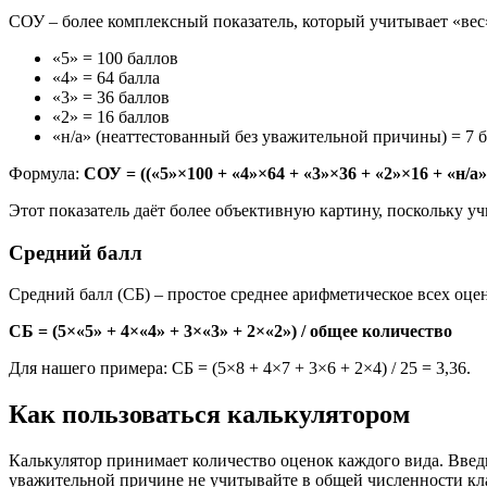
СОУ – более комплексный показатель, который учитывает «вес
«5» = 100 баллов
«4» = 64 балла
«3» = 36 баллов
«2» = 16 баллов
«н/а» (неаттестованный без уважительной причины) = 7 
Формула:
СОУ = ((«5»×100 + «4»×64 + «3»×36 + «2»×16 + «н/а
Этот показатель даёт более объективную картину, поскольку уч
Средний балл
Средний балл (СБ) – простое среднее арифметическое всех оце
СБ = (5×«5» + 4×«4» + 3×«3» + 2×«2») / общее количество
Для нашего примера: СБ = (5×8 + 4×7 + 3×6 + 2×4) / 25 = 3,36.
Как пользоваться калькулятором
Калькулятор принимает количество оценок каждого вида. Введ
уважительной причине не учитывайте в общей численности кла