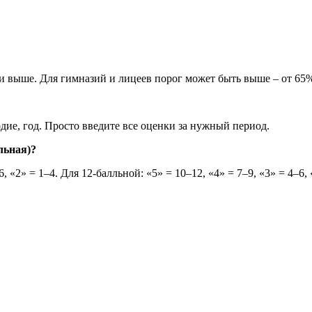
и выше. Для гимназий и лицеев порог может быть выше – от 65
дие, год. Просто введите все оценки за нужный период.
льная)?
 «2» = 1–4. Для 12-балльной: «5» = 10–12, «4» = 7–9, «3» = 4–6, 