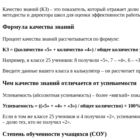
Качество знаний (КЗ) – это показатель, который отражает долю
методисты и директора школ для оценки эффективности работы
Формула качества знаний
Процент качества знаний рассчитывается по формуле:
КЗ = ((количество «5» + количество «4») / общее количеств
Например, в классе 25 учеников: 8 получили «5», 7 – «4», 6 – «3
Введите данные вашего класса в калькулятор – он рассчитает п
Чем качество знаний отличается от успеваемости
Успеваемость (абсолютная успеваемость) – более «мягкий» пок
Успеваемость = ((«5» + «4» + «3») / общее количество) × 100
Если в том же классе 25 учеников и 4 получили «2», успеваемос
– долю тех, кто не получил «2».
Степень обученности учащихся (СОУ)