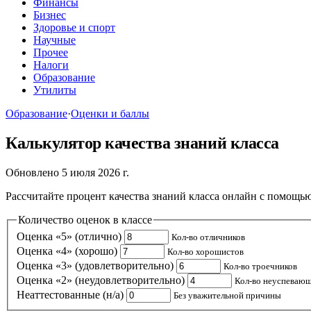
Финансы
Бизнес
Здоровье и спорт
Научные
Прочее
Налоги
Образование
Утилиты
Образование
·
Оценки и баллы
Калькулятор качества знаний класса
Обновлено 5 июля 2026 г.
Рассчитайте процент качества знаний класса онлайн с помощью
Количество оценок в классе
Оценка «5» (отлично)
Кол-во отличников
Оценка «4» (хорошо)
Кол-во хорошистов
Оценка «3» (удовлетворительно)
Кол-во троечников
Оценка «2» (неудовлетворительно)
Кол-во неуспеваю
Неаттестованные (н/а)
Без уважительной причины