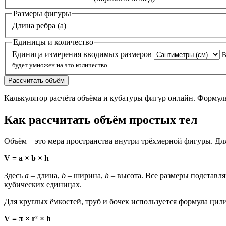
Размеры фигуры
Длина ребра (a)
Единицы и количество
Единица измерения вводимых размеров
В
будет умножен на это количество.
Рассчитать объём
Калькулятор расчёта объёма и кубатуры фигур онлайн. Формулы 
Как рассчитать объём простых тел
Объём – это мера пространства внутри трёхмерной фигуры. Для
V = a × b × h
Здесь
a
– длина,
b
– ширина,
h
– высота. Все размеры подставл
кубических единицах.
Для круглых ёмкостей, труб и бочек используется формула цил
V = π × r² × h