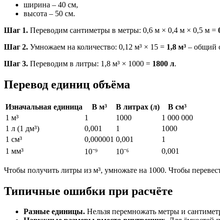
ширина – 40 см,
высота – 50 см.
Шаг 1.
Переводим сантиметры в метры: 0,6 м × 0,4 м × 0,5 м =
Шаг 2.
Умножаем на количество: 0,12 м³ × 15 =
1,8 м³
– общий о
Шаг 3.
Переводим в литры: 1,8 м³ × 1000 =
1800 л
.
Перевод единиц объёма
Изначальная единица
В м³
В литрах (л)
В см³
1 м³
1
1000
1 000 000
1 л (1 дм³)
0,001
1
1000
1 см³
0,000001
0,001
1
1 мм³
0,001
10⁻⁹
10⁻⁶
Чтобы получить литры из м³, умножьте на 1000. Чтобы перевести
Типичные ошибки при расчёте
Разные единицы.
Нельзя перемножать метры и сантиметр