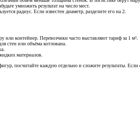
олезный объём меньше толщины стенок. В логистике берут нару
абудьте умножить результат на число мест.
уется радиус. Если известен диаметр, разделите его на 2.
ру или контейнер. Перевозчики часто выставляют тариф за 1 м³.
ля стен или объёма котлована.
ка.
жидких материалов.
 фигур, посчитайте каждую отдельно и сложите результаты. Есл