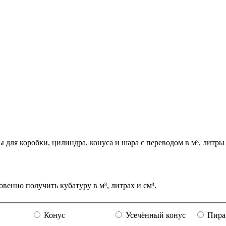
для коробки, цилиндра, конуса и шара с переводом в м³, литры 
венно получить кубатуру в м³, литрах и см³.
Конус
Усечённый конус
Пира