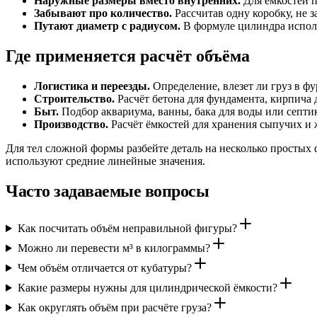
Наружные размеры вместо внутренних.
Для ёмкостей п
Забывают про количество.
Рассчитав одну коробку, не з
Путают диаметр с радиусом.
В формуле цилиндра использ
Где применяется расчёт объёма
Логистика и переезды.
Определение, влезет ли груз в фу
Строительство.
Расчёт бетона для фундамента, кирпича д
Быт.
Подбор аквариума, ванны, бака для воды или септи
Производство.
Расчёт ёмкостей для хранения сыпучих и 
Для тел сложной формы разбейте деталь на несколько простых
используют средние линейные значения.
Часто задаваемые вопросы
Как посчитать объём неправильной фигуры?
Можно ли перевести м³ в килограммы?
Чем объём отличается от кубатуры?
Какие размеры нужны для цилиндрической ёмкости?
Как округлять объём при расчёте груза?