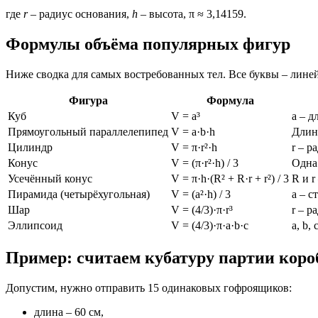
где
r
– радиус основания,
h
– высота, π ≈ 3,14159.
Формулы объёма популярных фигур
Ниже сводка для самых востребованных тел. Все буквы – лине
Фигура
Формула
Куб
V = a³
a – д
Прямоугольный параллелепипед
V = a·b·h
Длин
Цилиндр
V = π·r²·h
r – р
Конус
V = (π·r²·h) / 3
Одна
Усечённый конус
V = π·h·(R² + R·r + r²) / 3
R и 
Пирамида (четырёхугольная)
V = (a²·h) / 3
a – с
Шар
V = (4/3)·π·r³
r – р
Эллипсоид
V = (4/3)·π·a·b·c
a, b,
Пример: считаем кубатуру партии коро
Допустим, нужно отправить 15 одинаковых гофроящиков:
длина – 60 см,