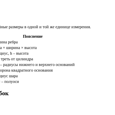
йные размеры в одной и той же единице измерения.
Пояснение
лина ребра
а × ширина × высота
адиус, h – высота
 треть от цилиндра
r – радиусы нижнего и верхнего оснований
торона квадратного основания
адиус шара
 c – полуоси
бок