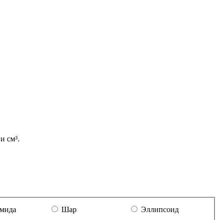
и см³.
мида
Шар
Эллипсоид