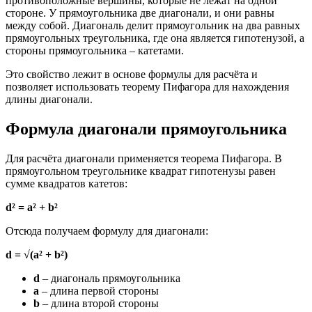
противоположные вершины, которые не лежат на одной
стороне. У прямоугольника две диагонали, и они равны
между собой. Диагональ делит прямоугольник на два равных
прямоугольных треугольника, где она является гипотенузой, а
стороны прямоугольника – катетами.
Это свойство лежит в основе формулы для расчёта и
позволяет использовать теорему Пифагора для нахождения
длины диагонали.
Формула диагонали прямоугольника
Для расчёта диагонали применяется теорема Пифагора. В
прямоугольном треугольнике квадрат гипотенузы равен
сумме квадратов катетов:
d² = a² + b²
Отсюда получаем формулу для диагонали:
d = √(a² + b²)
d
– диагональ прямоугольника
a
– длина первой стороны
b
– длина второй стороны