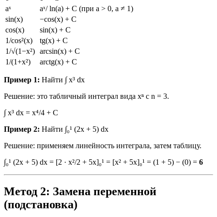
aˣ
aˣ/ ln(a) + C (при a > 0, a ≠ 1)
sin(x)
−cos(x) + C
cos(x)
sin(x) + C
1/cos²(x)
tg(x) + C
1/√(1−x²)
arcsin(x) + C
1/(1+x²)
arctg(x) + C
Пример 1:
Найти ∫ x³ dx
Решение: это табличный интеграл вида xⁿ с n = 3.
∫ x³ dx = x⁴/4 + C
Пример 2:
Найти ∫₀¹ (2x + 5) dx
Решение: применяем линейность интеграла, затем таблицу.
∫₀¹ (2x + 5) dx = [2 · x²/2 + 5x]₀¹ = [x² + 5x]₀¹ = (1 + 5) − (0) =
6
Метод 2: Замена переменной
(подстановка)