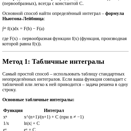
(первообразных), всегда с константой C.
Основной способ найти определённый интеграл –
формула
Ньютона-Лейбница
:
∫ᵃᵇ f(x)dx = F(b) − F(a)
где F(x) – первообразная функции f(x) (функция, производная
которой равна f(x)).
Метод 1: Табличные интегралы
Самый простой способ – использовать таблицу стандартных
неопределённых интегралов. Если ваша функция совпадает с
табличной или легко к ней приводится – задача решена в одну
строку.
Основные табличные интегралы:
Функция
Интеграл
xⁿ
x^(n+1)/(n+1) + C (при n ≠ −1)
1/x
ln|x| + C
eˣ
eˣ + C