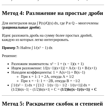
Метод 4: Разложение на простые дроби
Для интегралов вида ∫ P(x)/Q(x) dx, где P и Q – многочлены
(
рациональные дроби
).
Идея: разложить дробь на сумму более простых дробей,
каждую из которых легко интегрировать.
Пример 7:
Найти ∫ 1/(x² − 1) dx
Решение:
Разложим знаменатель: x² − 1 = (x − 1)(x + 1)
Ищем разложение: 1/[(x−1)(x+1)] = A/(x−1) + B/(x+1)
Находим коэффициенты: 1 = A(x+1) + B(x−1)
При x = 1: 1 = 2A, откуда A = 1/2
При x = −1: 1 = −2B, откуда B = −1/2
∫ 1/(x² − 1) dx = ∫ [1/2 · 1/(x−1) − 1/2 · 1/(x+1)] dx =
(1/2)ln|x−1| − (1/2)ln|x+1| + C =
(1/2)ln|(x−1)/(x+1)| + C
Метод 5: Раскрытие скобок и степеней