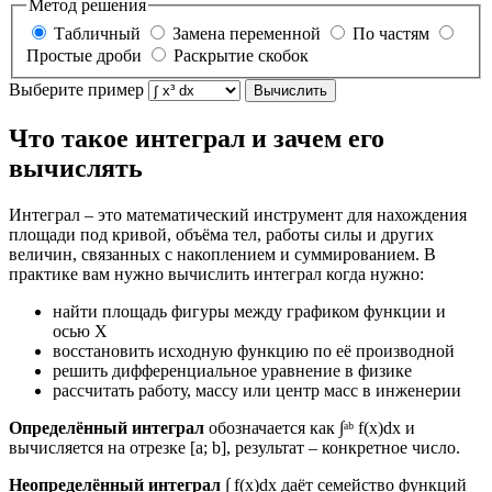
Метод решения
Табличный
Замена переменной
По частям
Простые дроби
Раскрытие скобок
Выберите пример
Вычислить
Что такое интеграл и зачем его
вычислять
Интеграл – это математический инструмент для нахождения
площади под кривой, объёма тел, работы силы и других
величин, связанных с накоплением и суммированием. В
практике вам нужно вычислить интеграл когда нужно:
найти площадь фигуры между графиком функции и
осью X
восстановить исходную функцию по её производной
решить дифференциальное уравнение в физике
рассчитать работу, массу или центр масс в инженерии
Определённый интеграл
обозначается как ∫ᵃᵇ f(x)dx и
вычисляется на отрезке [a; b], результат – конкретное число.
Неопределённый интеграл
∫ f(x)dx даёт семейство функций