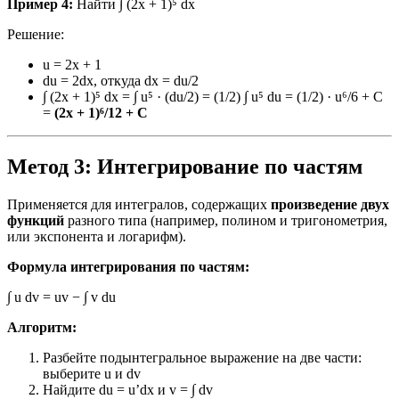
Пример 4:
Найти ∫ (2x + 1)⁵ dx
Решение:
u = 2x + 1
du = 2dx, откуда dx = du/2
∫ (2x + 1)⁵ dx = ∫ u⁵ · (du/2) = (1/2) ∫ u⁵ du = (1/2) · u⁶/6 + C
=
(2x + 1)⁶/12 + C
Метод 3: Интегрирование по частям
Применяется для интегралов, содержащих
произведение двух
функций
разного типа (например, полином и тригонометрия,
или экспонента и логарифм).
Формула интегрирования по частям:
∫ u dv = uv − ∫ v du
Алгоритм:
Разбейте подынтегральное выражение на две части:
выберите u и dv
Найдите du = u’dx и v = ∫ dv