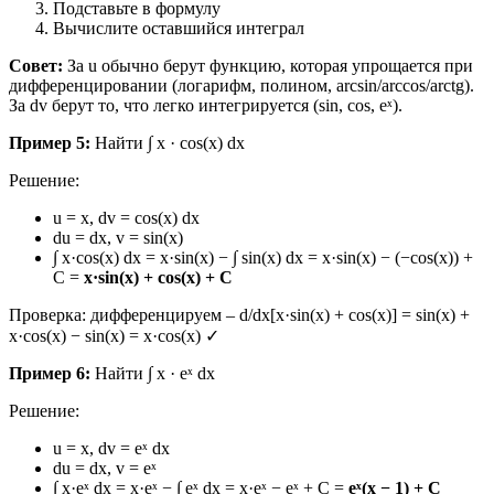
Подставьте в формулу
Вычислите оставшийся интеграл
Совет:
За u обычно берут функцию, которая упрощается при
дифференцировании (логарифм, полином, arcsin/arccos/arctg).
За dv берут то, что легко интегрируется (sin, cos, eˣ).
Пример 5:
Найти ∫ x · cos(x) dx
Решение:
u = x, dv = cos(x) dx
du = dx, v = sin(x)
∫ x·cos(x) dx = x·sin(x) − ∫ sin(x) dx = x·sin(x) − (−cos(x)) +
C =
x·sin(x) + cos(x) + C
Проверка: дифференцируем – d/dx[x·sin(x) + cos(x)] = sin(x) +
x·cos(x) − sin(x) = x·cos(x) ✓
Пример 6:
Найти ∫ x · eˣ dx
Решение:
u = x, dv = eˣ dx
du = dx, v = eˣ
∫ x·eˣ dx = x·eˣ − ∫ eˣ dx = x·eˣ − eˣ + C =
eˣ(x − 1) + C