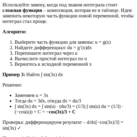
Используйте замену, когда под знаком интеграла стоит
сложная функция
– композиция, которая не в таблице. Идея:
заменить некоторую часть функции новой переменной, чтобы
интеграл стал проще.
Алгоритм:
Выберите часть функции для замены: u = g(x)
Найдите дифференциал: du = g’(x)dx
Перепишите интеграл через u
Вычислите простой интеграл по u
Вернитесь к исходной переменной x
Пример 3:
Найти ∫ sin(3x) dx
Решение:
Заменяем u = 3x
Тогда du = 3dx, откуда dx = du/3
∫ sin(3x) dx = ∫ sin(u) · (du/3) = (1/3) ∫ sin(u) du = (1/3) ·
(−cos(u)) + C =
−cos(3x)/3 + C
Проверка: дифференцируем результат – d/dx[−cos(3x)/3] =
sin(3x) ✓