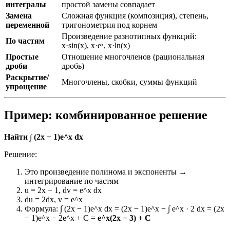
интегралы
простой замены совпадает
Замена
Сложная функция (композиция), степень,
переменной
тригонометрия под корнем
Произведение разнотипных функций:
По частям
x·sin(x), x·eˣ, x·ln(x)
Простые
Отношение многочленов (рациональная
дроби
дробь)
Раскрытие/
Многочлены, скобки, суммы функций
упрощение
Пример: комбинированное решение
Найти ∫ (2x − 1)e^x dx
Решение:
Это произведение полинома и экспоненты →
интегрирование по частям
u = 2x − 1, dv = e^x dx
du = 2dx, v = e^x
Формула: ∫ (2x − 1)e^x dx = (2x − 1)e^x − ∫ e^x · 2 dx = (2x
− 1)e^x − 2e^x + C =
e^x(2x − 3) + C