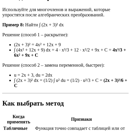
Используйте для многочленов и выражений, которые
упростятся после алгебраических преобразований.
Пример 8:
Найти ∫ (2x + 3)² dx
Решение (способ 1 – раскрытие):
(2x + 3)² = 4x² + 12x + 9
∫ (4x² + 12x + 9) dx = 4 · x³/3 + 12 · x²/2 + 9x + C =
4x³/3 +
6x² + 9x + C
Решение (способ 2 – замена переменной, быстрее):
u = 2x + 3, du = 2dx
∫ (2x + 3)² dx = (1/2) ∫ u² du = (1/2) · u³/3 + C =
(2x + 3)³/6 +
C
Как выбрать метод
Когда
Признаки
применять
Табличные
Функция точно совпадает с таблицей или от