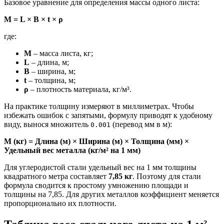
Базовое уравнение для определения массы одного листа:
M = L × B × t × ρ
где:
M
– масса листа, кг;
L
– длина, м;
B
– ширина, м;
t
– толщина, м;
ρ
– плотность материала, кг/м³.
На практике толщину измеряют в миллиметрах. Чтобы
избежать ошибок с запятыми, формулу приводят к удобному
виду, вынося множитель
(перевод мм в м):
0.001
M (кг) = Длина (м) × Ширина (м) × Толщина (мм) ×
Удельный вес металла (кг/м² на 1 мм)
Для углеродистой стали удельный вес на 1 мм толщины
квадратного метра составляет
7,85 кг
. Поэтому для стали
формула сводится к простому умножению площади и
толщины на 7,85. Для других металлов коэффициент меняется
пропорционально их плотности.