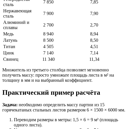
7 850
7,85
сталь
Нержавеющая
7 900
7,90
сталь
Алюминий и
2 700
2,70
сплавы
Медь
8 940
8,94
Латунь
8 500
8,50
Титан
4 505
4,51
Цинк
7 140
7,14
Свинец
11 340
11,34
Множитель из третьего столбца позволяет мгновенно
получить массу: просто умножьте площадь листа в м² на
толщину в мм и на выбранный коэффициент.
Практический пример расчёта
Задача:
необходимо определить массу партии из 15
горячекатаных стальных листов размером 6 × 1500 × 6000 мм.
Переводим размеры в метры: 1,5 × 6 = 9 м² (площадь
одного листа).