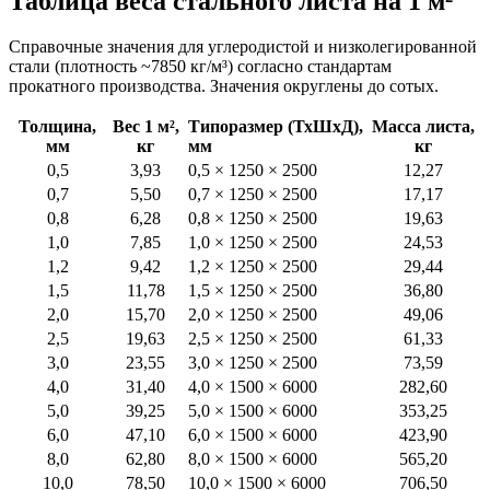
Таблица веса стального листа на 1 м²
Справочные значения для углеродистой и низколегированной
стали (плотность ~7850 кг/м³) согласно стандартам
прокатного производства. Значения округлены до сотых.
Толщина,
Вес 1 м²,
Типоразмер (ТхШхД),
Масса листа,
мм
кг
мм
кг
0,5
3,93
0,5 × 1250 × 2500
12,27
0,7
5,50
0,7 × 1250 × 2500
17,17
0,8
6,28
0,8 × 1250 × 2500
19,63
1,0
7,85
1,0 × 1250 × 2500
24,53
1,2
9,42
1,2 × 1250 × 2500
29,44
1,5
11,78
1,5 × 1250 × 2500
36,80
2,0
15,70
2,0 × 1250 × 2500
49,06
2,5
19,63
2,5 × 1250 × 2500
61,33
3,0
23,55
3,0 × 1250 × 2500
73,59
4,0
31,40
4,0 × 1500 × 6000
282,60
5,0
39,25
5,0 × 1500 × 6000
353,25
6,0
47,10
6,0 × 1500 × 6000
423,90
8,0
62,80
8,0 × 1500 × 6000
565,20
10,0
78,50
10,0 × 1500 × 6000
706,50