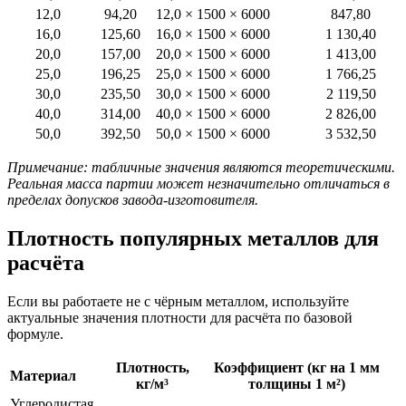
12,0
94,20
12,0 × 1500 × 6000
847,80
16,0
125,60
16,0 × 1500 × 6000
1 130,40
20,0
157,00
20,0 × 1500 × 6000
1 413,00
25,0
196,25
25,0 × 1500 × 6000
1 766,25
30,0
235,50
30,0 × 1500 × 6000
2 119,50
40,0
314,00
40,0 × 1500 × 6000
2 826,00
50,0
392,50
50,0 × 1500 × 6000
3 532,50
Примечание: табличные значения являются теоретическими.
Реальная масса партии может незначительно отличаться в
пределах допусков завода-изготовителя.
Плотность популярных металлов для
расчёта
Если вы работаете не с чёрным металлом, используйте
актуальные значения плотности для расчёта по базовой
формуле.
Плотность,
Коэффициент (кг на 1 мм
Материал
кг/м³
толщины 1 м²)
Углеродистая