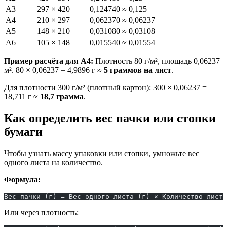
A3
297 × 420
0,124740 ≈ 0,125
A4
210 × 297
0,062370 ≈ 0,06237
A5
148 × 210
0,031080 ≈ 0,03108
A6
105 × 148
0,015540 ≈ 0,01554
Пример расчёта для A4:
Плотность 80 г/м², площадь 0,06237
м². 80 × 0,06237 = 4,9896 г ≈
5 граммов на лист
.
Для плотности 300 г/м² (плотный картон): 300 × 0,06237 =
18,711 г ≈
18,7 грамма
.
Как определить вес пачки или стопки
бумаги
Чтобы узнать массу упаковки или стопки, умножьте вес
одного листа на количество.
Формула:
Вес пачки (г) = Вес одного листа (г) × Количество листо
Или через плотность: