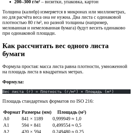
200–300 г/м²
– визитки, упаковка, картон
Толщина (калибр) измеряется в микронах или миллиметрах,
но для расчёта веса она не нужна. Два листа с одинаковой
плотностью 80 г/м², но разной толщины (например,
мелованная и немелованная бумага) будут весить одинаково
при одинаковой площади.
Как рассчитать вес одного листа
бумаги
Формула простая: масса листа равна плотности, умноженной
на площадь листа в квадратных метрах.
Формула:
Вес листа (г) = Плотность (г/м²) × Площадь (м²)
Площадь стандартных форматов по ISO 216:
Формат
Размеры (мм)
Площадь (м²)
A0
841 × 1189
0,999949 ≈ 1,0
A1
594 × 841
0,499554 ≈ 0,5
A2
420 × 594
0,249480 ≈ 0,25