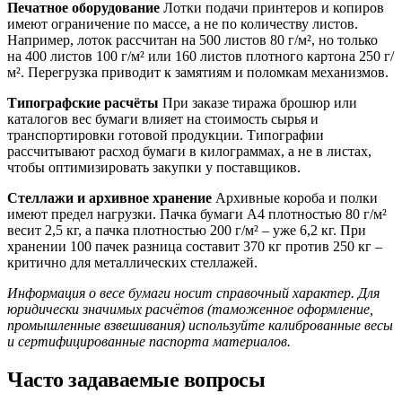
Печатное оборудование
Лотки подачи принтеров и копиров
имеют ограничение по массе, а не по количеству листов.
Например, лоток рассчитан на 500 листов 80 г/м², но только
на 400 листов 100 г/м² или 160 листов плотного картона 250 г/
м². Перегрузка приводит к замятиям и поломкам механизмов.
Типографские расчёты
При заказе тиража брошюр или
каталогов вес бумаги влияет на стоимость сырья и
транспортировки готовой продукции. Типографии
рассчитывают расход бумаги в килограммах, а не в листах,
чтобы оптимизировать закупки у поставщиков.
Стеллажи и архивное хранение
Архивные короба и полки
имеют предел нагрузки. Пачка бумаги A4 плотностью 80 г/м²
весит 2,5 кг, а пачка плотностью 200 г/м² – уже 6,2 кг. При
хранении 100 пачек разница составит 370 кг против 250 кг –
критично для металлических стеллажей.
Информация о весе бумаги носит справочный характер. Для
юридически значимых расчётов (таможенное оформление,
промышленные взвешивания) используйте калиброванные весы
и сертифицированные паспорта материалов.
Часто задаваемые вопросы