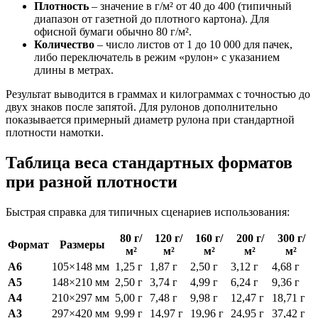
Плотность
– значение в г/м² от 40 до 400 (типичный
диапазон от газетной до плотного картона). Для
офисной бумаги обычно 80 г/м².
Количество
– число листов от 1 до 10 000 для пачек,
либо переключатель в режим «рулон» с указанием
длины в метрах.
Результат выводится в граммах и килограммах с точностью до
двух знаков после запятой. Для рулонов дополнительно
показывается примерный диаметр рулона при стандартной
плотности намотки.
Таблица веса стандартных форматов
при разной плотности
Быстрая справка для типичных сценариев использования:
80 г/
120 г/
160 г/
200 г/
300 г/
Формат
Размеры
м²
м²
м²
м²
м²
A6
105×148 мм
1,25 г
1,87 г
2,50 г
3,12 г
4,68 г
A5
148×210 мм
2,50 г
3,74 г
4,99 г
6,24 г
9,36 г
A4
210×297 мм
5,00 г
7,48 г
9,98 г
12,47 г
18,71 г
A3
297×420 мм
9,99 г
14,97 г
19,96 г
24,95 г
37,42 г