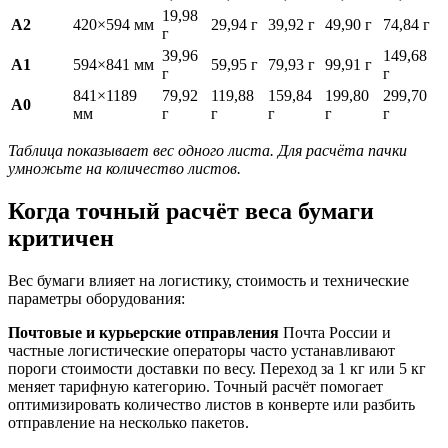
19,98
A2
420×594 мм
29,94 г
39,92 г
49,90 г
74,84 г
г
39,96
149,68
A1
594×841 мм
59,95 г
79,93 г
99,91 г
г
г
841×1189
79,92
119,88
159,84
199,80
299,70
A0
мм
г
г
г
г
г
Таблица показывает вес одного листа. Для расчёта пачки
умножьте на количество листов.
Когда точный расчёт веса бумаги
критичен
Вес бумаги влияет на логистику, стоимость и технические
параметры оборудования:
Почтовые и курьерские отправления
Почта России и
частные логистические операторы часто устанавливают
пороги стоимости доставки по весу. Переход за 1 кг или 5 кг
меняет тарифную категорию. Точный расчёт помогает
оптимизировать количество листов в конверте или разбить
отправление на несколько пакетов.