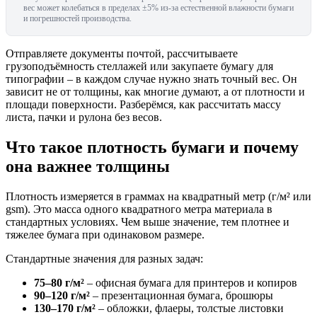
вес может колебаться в пределах ±5% из-за естественной влажности бумаги
и погрешностей производства.
Отправляете документы почтой, рассчитываете
грузоподъёмность стеллажей или закупаете бумагу для
типографии – в каждом случае нужно знать точный вес. Он
зависит не от толщины, как многие думают, а от плотности и
площади поверхности. Разберёмся, как рассчитать массу
листа, пачки и рулона без весов.
Что такое плотность бумаги и почему
она важнее толщины
Плотность измеряется в граммах на квадратный метр (г/м² или
gsm). Это масса одного квадратного метра материала в
стандартных условиях. Чем выше значение, тем плотнее и
тяжелее бумага при одинаковом размере.
Стандартные значения для разных задач:
75–80 г/м²
– офисная бумага для принтеров и копиров
90–120 г/м²
– презентационная бумага, брошюры
130–170 г/м²
– обложки, флаеры, толстые листовки