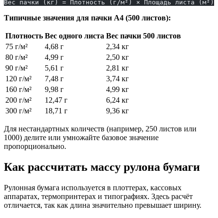
Вес пачки (кг) = Плотность (г/м²) × Площадь листа (м²) 
Типичные значения для пачки A4 (500 листов):
Плотность
Вес одного листа
Вес пачки 500 листов
75 г/м²
4,68 г
2,34 кг
80 г/м²
4,99 г
2,50 кг
90 г/м²
5,61 г
2,81 кг
120 г/м²
7,48 г
3,74 кг
160 г/м²
9,98 г
4,99 кг
200 г/м²
12,47 г
6,24 кг
300 г/м²
18,71 г
9,36 кг
Для нестандартных количеств (например, 250 листов или
1000) делите или умножайте базовое значение
пропорционально.
Как рассчитать массу рулона бумаги
Рулонная бумага используется в плоттерах, кассовых
аппаратах, термопринтерах и типографиях. Здесь расчёт
отличается, так как длина значительно превышает ширину.