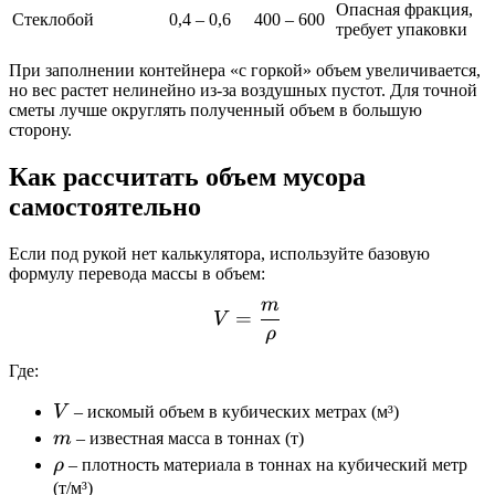
Опасная фракция,
Стеклобой
0,4 – 0,6
400 – 600
требует упаковки
При заполнении контейнера «с горкой» объем увеличивается,
но вес растет нелинейно из-за воздушных пустот. Для точной
сметы лучше округлять полученный объем в большую
сторону.
Как рассчитать объем мусора
самостоятельно
Если под рукой нет калькулятора, используйте базовую
формулу перевода массы в объем:
m
V = \frac{m}{\rho}
=
V
ρ
Где:
V
V
– искомый объем в кубических метрах (м³)
m
m
– известная масса в тоннах (т)
\rho
ρ
– плотность материала в тоннах на кубический метр
(т/м³)