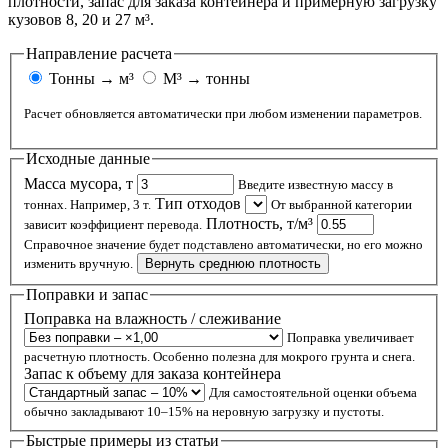
плотности, запас для заказа контейнера и примерную загрузку
кузовов 8, 20 и 27 м³.
Направление расчета
Тонны → м³
М³ → тонны
Расчет обновляется автоматически при любом изменении параметров.
Исходные данные
Масса мусора, т
Введите известную массу в
Тип отходов
тоннах. Например, 3 т.
От выбранной категории
Плотность, т/м³
зависит коэффициент перевода.
Справочное значение будет подставлено автоматически, но его можно
изменить вручную.
Вернуть среднюю плотность
Поправки и запас
Поправка на влажность / слеживание
Поправка увеличивает
расчетную плотность. Особенно полезна для мокрого грунта и снега.
Запас к объему для заказа контейнера
Для самостоятельной оценки объема
обычно закладывают 10–15% на неровную загрузку и пустоты.
Быстрые примеры из статьи