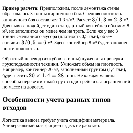
Пример расчета:
Предположим, после демонтажа стены
образовалось 3 тонны кирпичного боя. Средняя плотность
3 /
3/1
,
3
=
2
,
3
кирпичного боя составляет 1,3 т/м³. Расчет:
м³.
Для вывоза подойдет один стандартный контейнер объемом 8
1,3
м³, но заполнится он менее чем на треть. Если же у вас 3
=
тонны смешанного мусора (плотность 0,5 т/м³), объем
2,3
3 /
3/0
,
5
=
6
составит
м³. Здесь контейнер 8 м³ будет заполнен
почти полностью.
0,5
=
Обратный перевод (из кубов в тонны) нужен для проверки
6
грузоподъемности техники. Умножьте объем на плотность.
Например, контейнер 20 м³, заполненный грунтом (1,4 т/м³),
20
20
×
1
,
4
=
28
будет весить
тонн. Не каждая машина
способна перевезти такой груз за один рейс из-за ограничений
\times
по массе на дорогах.
1,4 =
28
Особенности учета разных типов
отходов
Логистика вывоза требует учета специфики материала.
Универсальный коэффициент здесь не работает.