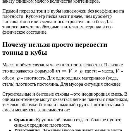
заказу слишком малого количества контейнеров.
Прямой перевод тонн в кубы невозможен без коэффициента
плотности. Кубометр песка весит иначе, чем кубометр
гипсокартона или смешанного строительного боя. Для
точного расчета необходимо знать тип материала и его
физическое состояние.
Почему нельзя просто перевести
тонны в кубы
Масса и объем связаны через плотность вещества. В физике
m =
=
×
m
V
это выражается формулой
m
V
ρ
, где
m
– масса,
V
–
V
\rho
объем,
ρ
– плотность. Для однородных материалов (вода,
\times
сталь) плотность постоянна. Для мусора ситуация сложнее.
\rho
Строительные и бытовые отходы – это неоднородная смесь. В
одном контейнере могут оказаться легкие пакеты с пластиком,
тяжелые обломки бетона и влажный грунт. Плотность такой
смеси меняется в зависимости от:
Фракции.
Крупные обломки создают больше пустот,
снижая среднюю плотность.
Уплотнения.
Лежалый мусор занимает меньше места,