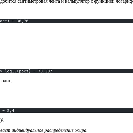
обится сантиметровая лента и калькулятор с функцией логариф
ост) + 36,76
× log₁₀(рост) − 78,387
годиц.
 − 5,4
)².
вает индивидуальное распределение жира.