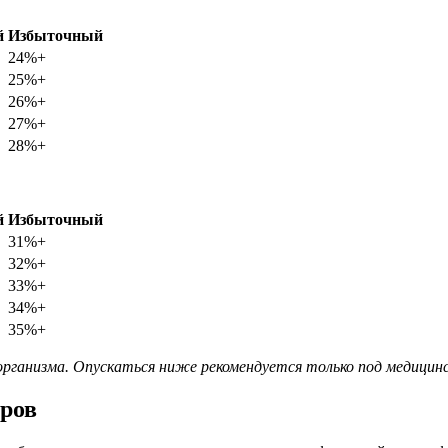
й
Избыточный
24%+
25%+
26%+
27%+
28%+
й
Избыточный
31%+
32%+
33%+
34%+
35%+
рганизма. Опускаться ниже рекомендуется только под медицин
оров