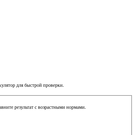
кулятор для быстрой проверки.
сона-Поллока) или через ИМТ (формула Деуренберга) и сравните результат с возрастными нормами.