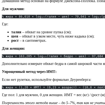
Домашний метод основан на формуле Джексона-Поллока. Понад
Для мужчин:
% жира = 86,010 × log₁₀(талия − шея) − 70,041 × log₁₀(р
Где:
талия
– обхват на уровне пупка (см);
шея
– обхват в узком месте, чуть ниже кадыка (см);
рост
– в сантиметрах.
Для женщин:
% жира = 163,205 × log₁₀(талия + бедро − шея) − 97,684 
Дополнительно измерьте обхват бедра в самой широкой части я
Упрощенный метод через ИМТ:
Если нет рулетки, используйте формалью Деуренберга:
% жира = (1,20 × ИМТ) + (0,23 × возраст) − (10,8 × пол)
Где пол: 1 для мужчин, 0 для женщин. ИМТ = вес (кг) / (рост (м)
Погрешность этого метода выше – до 5–7%, так как не учиты