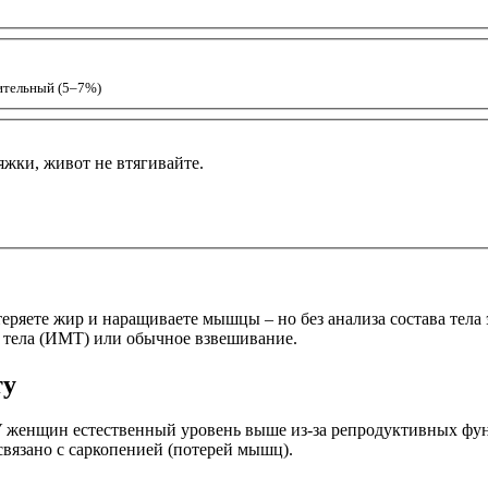
ительный (5–7%)
яжки, живот не втягивайте.
теряете жир и наращиваете мышцы – но без анализа состава тела
 тела (ИМТ) или обычное взвешивание.
ту
 женщин естественный уровень выше из-за репродуктивных фун
связано с саркопенией (потерей мышц).