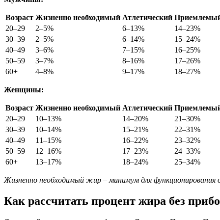
Возраст
Жизненно необходимый
Атлетический
Приемлемы
20–29
2–5%
6–13%
14–23%
30–39
2–5%
6–14%
15–24%
40–49
3–6%
7–15%
16–25%
50–59
3–7%
8–16%
17–26%
60+
4–8%
9–17%
18–27%
Женщины:
Возраст
Жизненно необходимый
Атлетический
Приемлемы
20–29
10–13%
14–20%
21–30%
30–39
10–14%
15–21%
22–31%
40–49
11–15%
16–22%
23–32%
50–59
12–16%
17–23%
24–33%
60+
13–17%
18–24%
25–34%
Жизненно необходимый жир – минимум для функционирования о
Как рассчитать процент жира без приб