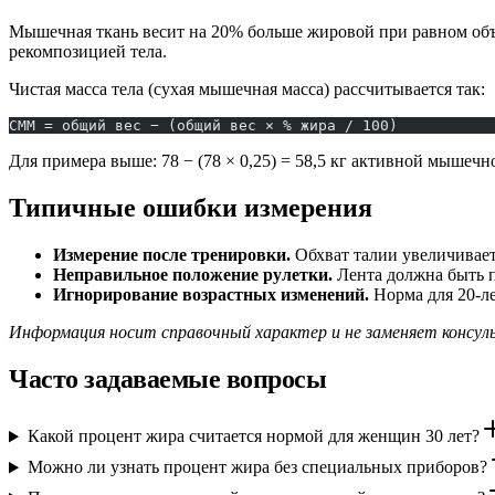
Мышечная ткань весит на 20% больше жировой при равном объе
рекомпозицией тела.
Чистая масса тела (сухая мышечная масса) рассчитывается так:
СММ = общий вес − (общий вес × % жира / 100)
Для примера выше: 78 − (78 × 0,25) = 58,5 кг активной мышечн
Типичные ошибки измерения
Измерение после тренировки.
Обхват талии увеличиваетс
Неправильное положение рулетки.
Лента должна быть п
Игнорирование возрастных изменений.
Норма для 20-ле
Информация носит справочный характер и не заменяет консуль
Часто задаваемые вопросы
Какой процент жира считается нормой для женщин 30 лет?
Можно ли узнать процент жира без специальных приборов?