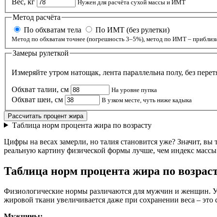
Вес, кг
Нужен для расчёта сухой массы и ИМТ
Метод расчёта
По обхватам тела
По ИМТ (без рулетки)
Метод по обхватам точнее (погрешность 3–5%), метод по ИМТ – приблиз
Замеры рулеткой
Измеряйте утром натощак, лента параллельна полу, без перет
Обхват талии, см
На уровне пупка
Обхват шеи, см
В узком месте, чуть ниже кадыка
Рассчитать процент жира
Таблица норм процента жира по возрасту
Цифры на весах замерли, но талия становится уже? Значит, вы 
реальную картину физической формы лучше, чем индекс массы
Таблица норм процента жира по возрас
Физиологические нормы различаются для мужчин и женщин. У
жировой ткани увеличивается даже при сохранении веса – это 
Мужчины: