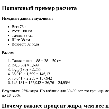
Пошаговый пример расчета
Исходные данные мужчины:
Вес: 78 кг
Рост: 180 см
Талия: 88 см
Шея: 38 см
Возраст: 32 года
Рассчет:
Талия − шея = 88 − 38 = 50 см
log₁₀(50) ≈ 1,699
log₁₀(180) ≈ 2,255
86,010 × 1,699 = 146,131
70,041 × 2,255 = 157,942
146,131 − 157,942 + 36,76 = 24,95%
Результат:
25% жира. По таблице для 30–39 лет это граница м
до 18–20%.
Почему важнее процент жира, чем вес н