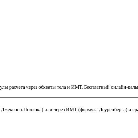
улы расчета через обхваты тела и ИМТ. Бесплатный онлайн-каль
Рассчитайте процент жировой ткани по обхватам тела (метод Джек