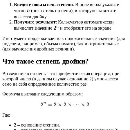
Введите показатель степени
: В поле ввода укажите
n
число
n
(показатель степени), в которую вы хотите
возвести двойку.
Получите результат
: Калькулятор автоматически
n
2^n
2
вычислит значение
и отобразит его на экране.
Инструмент поддерживает как положительные значения (для
подсчета, например, объема памяти), так и отрицательные
(для вычисления дробных величин).
Что такое степень двойки?
Возведение в степень – это арифметическая операция, при
которой число (в данном случае основание 2) умножается
само на себя определенное количество раз.
Формула выглядит следующим образом:
n
2
=
2
×
2
2^n = 2 \times 2 \times \d
×
⋯
×
2
Где:
2
– основание степени.