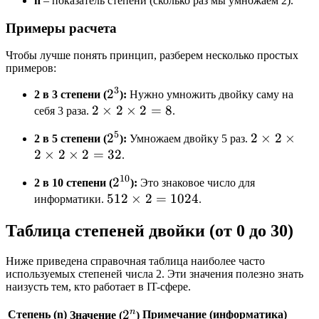
n
– показатель степени (сколько раз мы умножаем 2).
Примеры расчета
Чтобы лучше понять принцип, разберем несколько простых
примеров:
3
2^3
2
2 в 3 степени (
):
Нужно умножить двойку саму на
2
2
×
2
×
2
=
8
себя 3 раза.
.
\times
5
2^5
2
2
2
×
2
×
2 в 5 степени (
):
Умножаем двойку 5 раз.
2
2
×
2
×
2
=
32
\times
.
\times
2
2 = 8
10
2^{10}
2
2 в 10 степени (
):
Это знаковое число для
\times
512
512
×
2
=
1024
информатики.
.
2
\times
\times
Таблица степеней двойки (от 0 до 30)
2 =
2
1024
\times
Ниже приведена справочная таблица наиболее часто
2 =
используемых степеней числа 2. Эти значения полезно знать
32
наизусть тем, кто работает в IT-сфере.
n
2^n
2
Степень (n)
Примечание (информатика)
Значение (
)