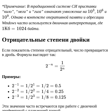
*Примечание: В традиционной системе СИ приставки
3
6
10^3
1
0
10^6
1
0
1
“кило”, “мега” и “гига” означают умножение на
,
и
9
1
0
. Однако в контексте оперативной памяти и адресации
1 К
Windows часто используется двоичная интерпретация, где
1
Кб
=
1024
=
байта.
102
Отрицательные степени двойки
Если показатель степени отрицательный, число превращается
в дробь. Формула выглядит так:
1
2^{-n} = \frac{1}{2^n}
−
n
2
=
2
n
Примеры:
−
1
1
2^{-1}
2
=
1/
2
=
1/2
=
0.5
−
2
2
= 1 /
2^{-2}
2
=
1/
2
=
1/4
=
0.25
−
3
3
2^1 =
= 1 /
2^{-3}
2
=
1/
2
=
1/8
=
0.125
1 / 2
2^2 =
= 1 /
Эти значения часто встречаются при работе с двоичной
= 0.5
1 / 4
2^3 =
арифметикой с плавающей точкой.