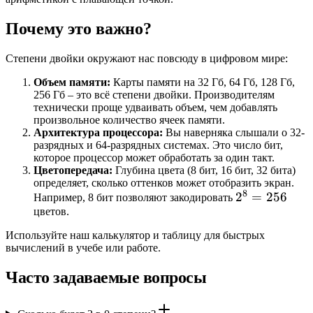
= 0.25
1 / 8
=
Почему это важно?
0.125
Степени двойки окружают нас повсюду в цифровом мире:
Объем памяти:
Карты памяти на 32 Гб, 64 Гб, 128 Гб,
256 Гб – это всё степени двойки. Производителям
технически проще удваивать объем, чем добавлять
произвольное количество ячеек памяти.
Архитектура процессора:
Вы наверняка слышали о 32-
разрядных и 64-разрядных системах. Это число бит,
которое процессор может обработать за один такт.
Цветопередача:
Глубина цвета (8 бит, 16 бит, 32 бита)
определяет, сколько оттенков может отобразить экран.
8
2^8
2
=
256
Например, 8 бит позволяют закодировать
цветов.
=
256
Используйте наш калькулятор и таблицу для быстрых
вычислений в учебе или работе.
Часто задаваемые вопросы