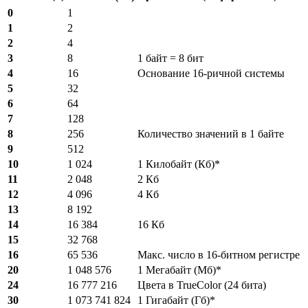
0
1
1
2
2
4
3
8
1 байт = 8 бит
4
16
Основание 16-ричной системы
5
32
6
64
7
128
8
256
Количество значений в 1 байте
9
512
10
1 024
1 Килобайт (Кб)*
11
2 048
2 Кб
12
4 096
4 Кб
13
8 192
14
16 384
16 Кб
15
32 768
16
65 536
Макс. число в 16-битном регистре
20
1 048 576
1 Мегабайт (Мб)*
24
16 777 216
Цвета в TrueColor (24 бита)
30
1 073 741 824
1 Гигабайт (Гб)*