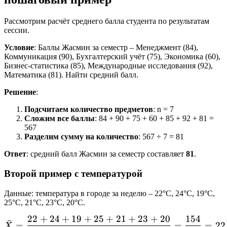
Рассмотрим расчёт среднего балла студента по результатам
сессии.
Условие
: Баллы Жасмин за семестр – Менеджмент (84),
Коммуникация (90), Бухгалтерский учёт (75), Экономика (60),
Бизнес-статистика (85), Международные исследования (92),
Математика (81). Найти средний балл.
Решение
:
Подсчитаем количество предметов
: n = 7
Сложим все баллы
: 84 + 90 + 75 + 60 + 85 + 92 + 81 =
567
Разделим сумму на количество
: 567 ÷ 7 = 81
Ответ
: средний балл Жасмин за семестр составляет
81
.
Второй пример с температурой
Данные: температура в городе за неделю – 22°C, 24°C, 19°C,
25°C, 21°C, 23°C, 20°C.
22
+
24
+
19
+
25
+
21
+
23
+
20
154
X̄ = \frac{22 + 24 + 19 
ˉ
=
=
=
22
X