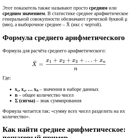
Этот показатель также называют просто
средним
или
средним значением
. В статистике среднее арифметическое
генеральной совокупности обозначают греческой буквой μ
(мю), а выборочное среднее – X̄ (икс с чертой).
Формула среднего арифметического
Формула для расчёта среднего арифметического:
+
+
+
…
+
x
x
x
x
X̄ = \frac{x_1 + x_2 + 
1
2
3
ˉ
n
=
X
n
Где:
x₁, x₂, … xₙ
– значения в наборе данных
n
– общее количество чисел
Σ (сигма)
– знак суммирования
Формула читается так: «сумму всех чисел разделить на их
количество».
Как найти среднее арифметическое:
пошаговый пример