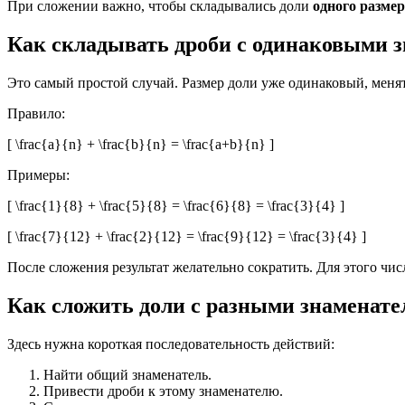
При сложении важно, чтобы складывались доли
одного разме
Как складывать дроби с одинаковыми 
Это самый простой случай. Размер доли уже одинаковый, меня
Правило:
[ \frac{a}{n} + \frac{b}{n} = \frac{a+b}{n} ]
Примеры:
[ \frac{1}{8} + \frac{5}{8} = \frac{6}{8} = \frac{3}{4} ]
[ \frac{7}{12} + \frac{2}{12} = \frac{9}{12} = \frac{3}{4} ]
После сложения результат желательно сократить. Для этого числ
Как сложить доли с разными знаменат
Здесь нужна короткая последовательность действий:
Найти общий знаменатель.
Привести дроби к этому знаменателю.