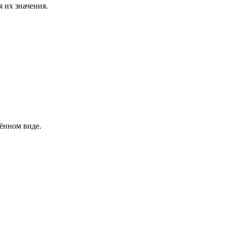
я их значения.
щённом виде.