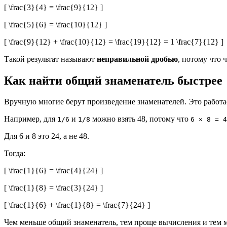
[ \frac{3}{4} = \frac{9}{12} ]
[ \frac{5}{6} = \frac{10}{12} ]
[ \frac{9}{12} + \frac{10}{12} = \frac{19}{12} = 1 \frac{7}{12} ]
Такой результат называют
неправильной дробью
, потому что 
Как найти общий знаменатель быстрее
Вручную многие берут произведение знаменателей. Это работает
Например, для
и
можно взять 48, потому что
1/6
1/8
6 × 8 = 4
Для 6 и 8 это 24, а не 48.
Тогда:
[ \frac{1}{6} = \frac{4}{24} ]
[ \frac{1}{8} = \frac{3}{24} ]
[ \frac{1}{6} + \frac{1}{8} = \frac{7}{24} ]
Чем меньше общий знаменатель, тем проще вычисления и тем м