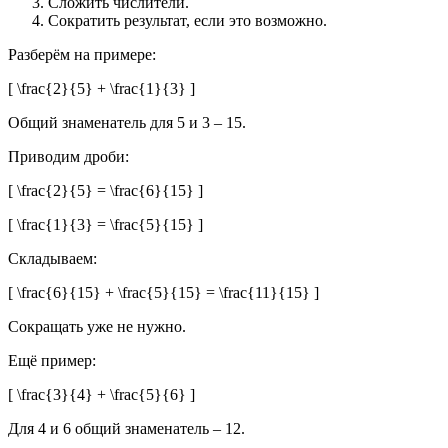
Сложить числители.
Сократить результат, если это возможно.
Разберём на примере:
[ \frac{2}{5} + \frac{1}{3} ]
Общий знаменатель для 5 и 3 – 15.
Приводим дроби:
[ \frac{2}{5} = \frac{6}{15} ]
[ \frac{1}{3} = \frac{5}{15} ]
Складываем:
[ \frac{6}{15} + \frac{5}{15} = \frac{11}{15} ]
Сокращать уже не нужно.
Ещё пример:
[ \frac{3}{4} + \frac{5}{6} ]
Для 4 и 6 общий знаменатель – 12.