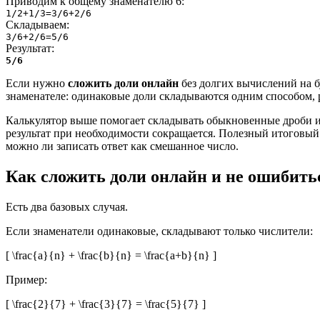
Приводим к общему знаменателю 6:
1
/2
+
1
/3
=
3
/6
+
2
/6
Складываем:
3
/6
+
2
/6
=
5
/6
Результат:
5
/6
Если нужно
сложить доли онлайн
без долгих вычислений на бу
знаменателе: одинаковые доли складываются одним способом, 
Калькулятор выше помогает складывать обыкновенные дроби 
результат при необходимости сокращается. Полезный итоговый
можно ли записать ответ как смешанное число.
Как сложить доли онлайн и не ошибить
Есть два базовых случая.
Если знаменатели одинаковые, складывают только числители:
[ \frac{a}{n} + \frac{b}{n} = \frac{a+b}{n} ]
Пример:
[ \frac{2}{7} + \frac{3}{7} = \frac{5}{7} ]