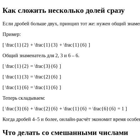
Как сложить несколько долей сразу
Если дробей больше двух, принцип тот же: нужен общий знамен
Пример:
[ \frac{1}{2} + \frac{1}{3} + \frac{1}{6} ]
Общий знаменатель для 2, 3 и 6 – 6.
[ \frac{1}{2} = \frac{3}{6} ]
[ \frac{1}{3} = \frac{2}{6} ]
[ \frac{1}{6} = \frac{1}{6} ]
Теперь складываем:
[ \frac{3}{6} + \frac{2}{6} + \frac{1}{6} = \frac{6}{6} = 1 ]
Когда дробей 4–5 и более, онлайн-расчёт экономит время особе
Что делать со смешанными числами