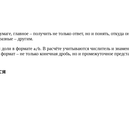
маге, главное – получить не только ответ, но и понять, откуда 
разные – другим.
и доли в формате
. В расчёте учитываются числитель и знамен
a/b
 формат – не только конечная дробь, но и промежуточное предс
ся