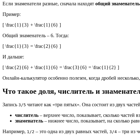
Если знаменатели разные, сначала находят
общий знаменатель
Пример:
[ \frac{1}{3} + \frac{1}{6} ]
Общий знаменатель – 6. Тогда:
[ \frac{1}{3} = \frac{2}{6} ]
И дальше:
[ \frac{2}{6} + \frac{1}{6} = \frac{3}{6} = \frac{1}{2} ]
Онлайн-калькулятор особенно полезен, когда дробей несколько
Что такое доля, числитель и знаменате
Запись
читают как «три пятых». Она состоит из двух частей
3/5
числитель
– верхнее число, показывает, сколько частей в
знаменатель
– нижнее число, показывает, на сколько рав
Например,
– это одна из двух равных частей,
– три из ч
1/2
3/4