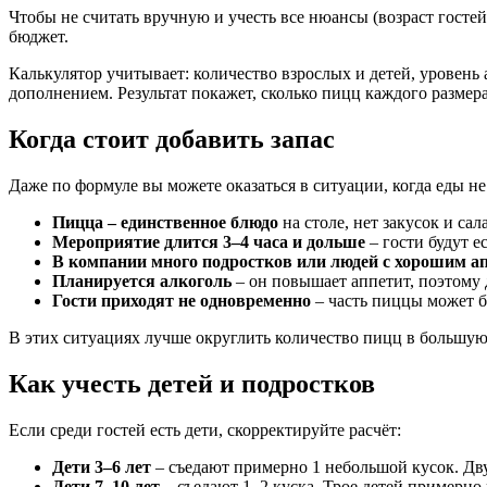
Чтобы не считать вручную и учесть все нюансы (возраст госте
бюджет.
Калькулятор учитывает: количество взрослых и детей, уровень
дополнением. Результат покажет, сколько пицц каждого размера 
Когда стоит добавить запас
Даже по формуле вы можете оказаться в ситуации, когда еды не
Пицца – единственное блюдо
на столе, нет закусок и сал
Мероприятие длится 3–4 часа и дольше
– гости будут е
В компании много подростков или людей с хорошим а
Планируется алкоголь
– он повышает аппетит, поэтому 
Гости приходят не одновременно
– часть пиццы может б
В этих ситуациях лучше округлить количество пицц в большую 
Как учесть детей и подростков
Если среди гостей есть дети, скорректируйте расчёт:
Дети 3–6 лет
– съедают примерно 1 небольшой кусок. Дву
Дети 7–10 лет
– съедают 1–2 куска. Трое детей примерно