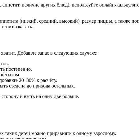
й, аппетит, наличие других блюд), используйте онлайн-калькуля
 аппетита (низкий, средний, высокий), размер пиццы, а также п
стоит заказать.
 хватит. Добавьте запас в следующих случаях:
атов.
сть постепенно.
ппетитом
.
добавьте 20–30% к расчёту.
ыть съедена до прихода остальных.
сторону и взять на одну-две больше.
х таких детей можно приравнять к одному взрослому.
 равны двум взрослым.