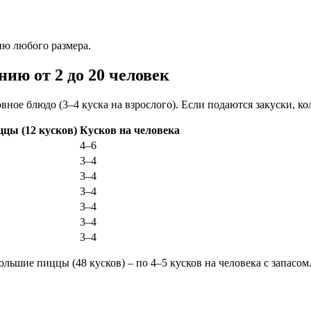
ию любого размера.
ию от 2 до 20 человек
овное блюдо (3–4 куска на взрослого). Если подаются закуски, 
цы (12 кусков)
Кусков на человека
4–6
3–4
3–4
3–4
3–4
3–4
3–4
ольшие пиццы (48 кусков) – по 4–5 кусков на человека с запасом