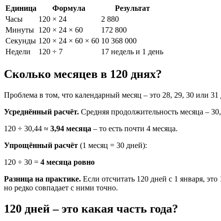
Единица
Формула
Результат
Часы
120 × 24
2 880
Минуты
120 × 24 × 60
172 800
Секунды
120 × 24 × 60 × 60
10 368 000
Недели
120 ÷ 7
17 недель и 1 день
Сколько месяцев в 120 днях?
Проблема в том, что календарный месяц – это 28, 29, 30 или 31
Усреднённый расчёт.
Средняя продолжительность месяца – 30,44
120 ÷ 30,44 ≈
3,94 месяца
– то есть почти 4 месяца.
Упрощённый расчёт
(1 месяц = 30 дней):
120 ÷ 30 =
4 месяца ровно
Разница на практике.
Если отсчитать 120 дней с 1 января, это 
но редко совпадает с ними точно.
120 дней – это какая часть года?