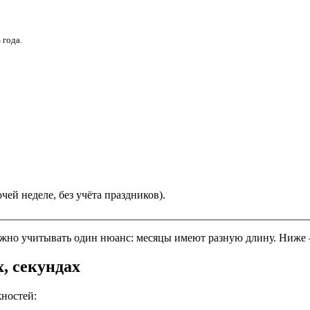
й длительности 30,44 дня), 32,9% года.
ей неделе, без учёта праздников).
важно учитывать один нюанс: месяцы имеют разную длину. Ниже 
х, секундах
ностей: