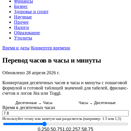
Финансы
Бизнес
Здоровье и спорт
Научные
Прочее
Налоги
Образование
Утилиты
Время и даты
·
Конвертер времени
Перевод часов в часы и минуты
Обновлено 28 апреля 2026 г.
Конвертация десятичных часов в часы и минуты с пошаговой
формулой и готовой таблицей значений для табелей, фриланс-
счетов и логов Jira или Toggl.
Десятичные → Часы
Часы → Десятичные
Время в десятичных часах
Используйте точку или запятую как разделитель (например: 1.5 или 1,5)
0.25
0.5
0.75
1.0
2.25
7.5
8.75