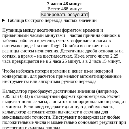
7 часов 48 минут
Всего: 468 минут
Копировать результат
Таблица быстрого перевода частых значений
Путаница между десятичным форматом времени и
привычными часами-минутами – частая причина ошибок в
табелях рабочего времени, счетах за фриланс и логах в
системах вроде Jira или Toggl. Ошибка возникает из-за
разницы систем исчисления. Десятичные дроби основаны на
сотнях, а время – на шестидесятках. Из-за этого число 2,25
часа превращается не в 2 часа 25 минут, а в 2 часа 15 минут.
Чтобы избежать потери времени и денег из-за неверной
конвертации, для расчетов применяют автоматизированные
инструменты или алгоритмы ручного перевода.
Калькулятор преобразует десятичные значения (например,
7,85 или 0,33) в стандартный формат хронометража. Расчет
выделяет полные часы, а остаток пропорционально переводит
в минуты. Если ввод содержит длинную дробную часть,
калькулятор автоматически вычисляет и секунды для
максимальной точности. Инструмент поддерживает любые
положительные числа и моментально обновляет результат при
изменении исходных данных.