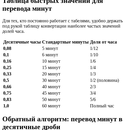
Таблица быстрых значений для
перевода минут
Для тех, кто постоянно работает с табелями, удобно держать
под рукой таблицу конвертации наиболее частых значений
долей часа.
Десятичные часы
Стандартные минуты
Доля от часа
0,08
5 минут
1/12
0,1
6 минут
1/10
0,16
10 минут
1/6
0,25
15 минут
1/4
0,33
20 минут
1/3
0,5
30 минут
1/2 (половина)
0,66
40 минут
2/3
0,75
45 минут
3/4
0,83
50 минут
5/6
1,0
60 минут
Полный час
Обратный алгоритм: перевод минут в
десятичные дроби