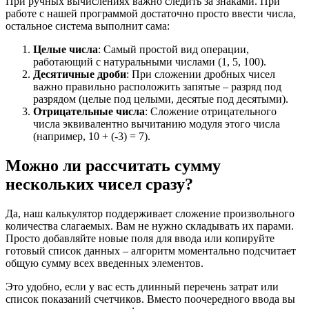
При ручных вычислениях важно следить за знаками. При
работе с нашей программой достаточно просто ввести числа,
остальное система выполнит сама:
Целые числа
: Самый простой вид операции,
работающий с натуральными числами (1, 5, 100).
Десятичные дроби
: При сложении дробных чисел
важно правильно расположить запятые – разряд под
разрядом (целые под целыми, десятые под десятыми).
Отрицательные числа
: Сложение отрицательного
числа эквивалентно вычитанию модуля этого числа
(например, 10 + (-3) = 7).
Можно ли рассчитать сумму
нескольких чисел сразу?
Да, наш калькулятор поддерживает сложение произвольного
количества слагаемых. Вам не нужно складывать их парами.
Просто добавляйте новые поля для ввода или копируйте
готовый список данных – алгоритм моментально подсчитает
общую сумму всех введенных элементов.
Это удобно, если у вас есть длинный перечень затрат или
список показаний счетчиков. Вместо поочередного ввода вы