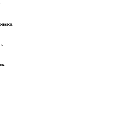
.
риалов.
и.
ок.