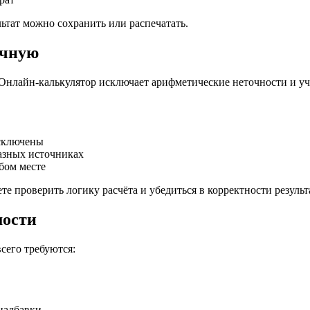
льтат можно сохранить или распечатать.
учную
Онлайн-калькулятор исключает арифметические неточности и уч
сключены
азных источниках
бом месте
 проверить логику расчёта и убедиться в корректности результ
мости
сего требуются:
 надбавки