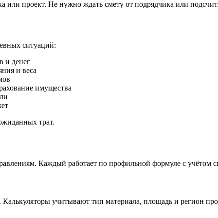
пка или проект. Не нужно ждать смету от подрядчика или подсчи
невных ситуаций:
в и денег
яния и веса
мов
ахование имущества
вли
жет
еожиданных трат.
равлениям. Каждый работает по профильной формуле с учётом с
. Калькуляторы учитывают тип материала, площадь и регион про