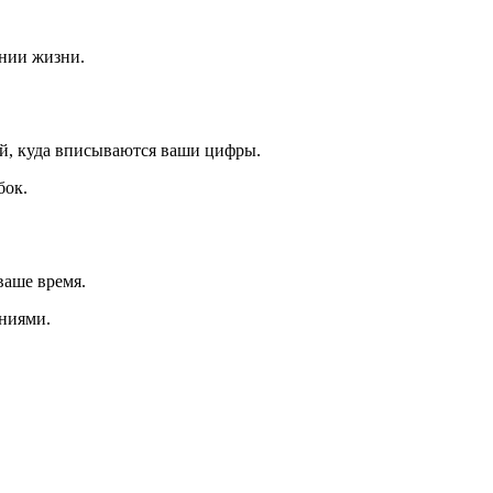
нии жизни.
ий, куда вписываются ваши цифры.
бок.
ваше время.
ениями.