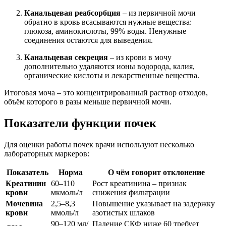
Канальцевая реабсорбция
– из первичной мочи
обратно в кровь всасываются нужные вещества:
глюкоза, аминокислоты, 99% воды. Ненужные
соединения остаются для выведения.
Канальцевая секреция
– из крови в мочу
дополнительно удаляются ионы водорода, калия,
органические кислоты и лекарственные вещества.
Итоговая моча – это концентрированный раствор отходов,
объём которого в разы меньше первичной мочи.
Показатели функции почек
Для оценки работы почек врачи используют несколько
лабораторных маркеров:
Показатель
Норма
О чём говорит отклонение
Креатинин
60–110
Рост креатинина – признак
крови
мкмоль/л
снижения фильтрации
Мочевина
2,5–8,3
Повышение указывает на задержку
крови
ммоль/л
азотистых шлаков
90–120 мл/
Падение СКФ ниже 60 требует