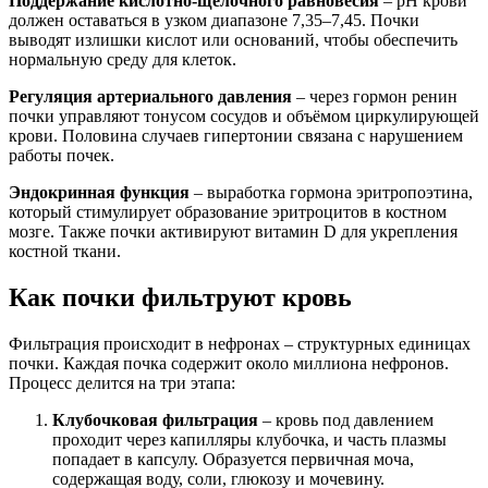
Поддержание кислотно-щелочного равновесия
– pH крови
должен оставаться в узком диапазоне 7,35–7,45. Почки
выводят излишки кислот или оснований, чтобы обеспечить
нормальную среду для клеток.
Регуляция артериального давления
– через гормон ренин
почки управляют тонусом сосудов и объёмом циркулирующей
крови. Половина случаев гипертонии связана с нарушением
работы почек.
Эндокринная функция
– выработка гормона эритропоэтина,
который стимулирует образование эритроцитов в костном
мозге. Также почки активируют витамин D для укрепления
костной ткани.
Как почки фильтруют кровь
Фильтрация происходит в нефронах – структурных единицах
почки. Каждая почка содержит около миллиона нефронов.
Процесс делится на три этапа:
Клубочковая фильтрация
– кровь под давлением
проходит через капилляры клубочка, и часть плазмы
попадает в капсулу. Образуется первичная моча,
содержащая воду, соли, глюкозу и мочевину.