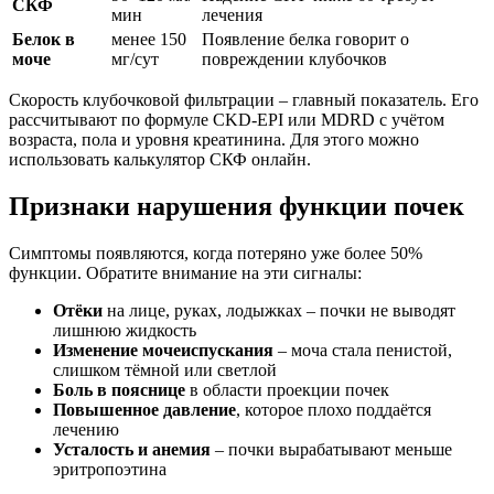
СКФ
мин
лечения
Белок в
менее 150
Появление белка говорит о
моче
мг/сут
повреждении клубочков
Скорость клубочковой фильтрации – главный показатель. Его
рассчитывают по формуле CKD-EPI или MDRD с учётом
возраста, пола и уровня креатинина. Для этого можно
использовать калькулятор СКФ онлайн.
Признаки нарушения функции почек
Симптомы появляются, когда потеряно уже более 50%
функции. Обратите внимание на эти сигналы:
Отёки
на лице, руках, лодыжках – почки не выводят
лишнюю жидкость
Изменение мочеиспускания
– моча стала пенистой,
слишком тёмной или светлой
Боль в пояснице
в области проекции почек
Повышенное давление
, которое плохо поддаётся
лечению
Усталость и анемия
– почки вырабатывают меньше
эритропоэтина