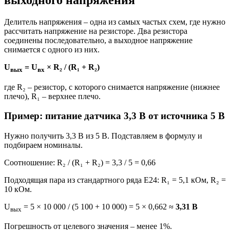
выходного напряжения
Делитель напряжения – одна из самых частых схем, где нужно
рассчитать напряжение на резисторе. Два резистора
соединены последовательно, а выходное напряжение
снимается с одного из них.
U
= U
× R₂ / (R₁ + R₂)
вых
вх
где R₂ – резистор, с которого снимается напряжение (нижнее
плечо), R₁ – верхнее плечо.
Пример: питание датчика 3,3 В от источника 5 В
Нужно получить 3,3 В из 5 В. Подставляем в формулу и
подбираем номиналы.
Соотношение: R₂ / (R₁ + R₂) = 3,3 / 5 = 0,66
Подходящая пара из стандартного ряда E24: R₁ = 5,1 кОм, R₂ =
10 кОм.
U
= 5 × 10 000 / (5 100 + 10 000) = 5 × 0,662 ≈
3,31 В
вых
Погрешность от целевого значения – менее 1%.