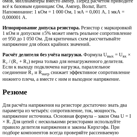
омов, миллиамперы вместо ампер. Перед расчётом приводите
всё к базовым единицам: Ом, Ампер, Вольт, Ватт.
Напоминание: 1 кОм = 1 000 Ом, 1 мА = 0,001 А, 1 мкА =
0,000001 А.
Игнорирование допуска резистора.
Резистор с маркировкой
1 кОм и допуском ±5% может иметь реальное сопротивление
от 950 до 1 050 Ом. Для критичных схем рассчитывайте
напряжение для обоих крайних значений.
Расчёт делителя без учёта нагрузки.
Формула U
= U
×
вых
вх
R₂ / (R₁ + R₂) верна только для ненагруженного делителя.
Если к выходу подключена нагрузка, параллельное
соединение R₂ и R
снижает эффективное сопротивление
нагр
нижнего плеча, а вместе с ним и выходное напряжение.
Резюме
Для расчёта напряжения на резисторе достаточно знать два
параметра из четырёх: сопротивление, ток, мощность,
напряжение источника. Основная формула – закон Ома U = I
× R. Для цепей с несколькими резисторами используйте
правило делителя напряжения и законы Кирхгофа. При
подборе компонентов всегда проверяйте рассеиваемую