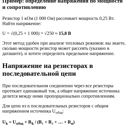
Пример: определение напряжения по мощности
и сопротивлению
Резистор 1 кОм (1 000 Ом) рассеивает мощность 0,25 Вт.
Найти напряжение:
U = √(0,25 × 1 000) = √250 ≈
15,8 В
Этот метод удобен при анализе тепловых режимов: вы знаете,
сколько мощности резистор может рассеять (указано в
даташите), и хотите определить предельное напряжение.
Напряжение на резисторах в
последовательной цепи
При последовательном соединении через все резисторы
протекает одинаковый ток, а общее напряжение источника
делится между ними пропорционально сопротивлениям.
Для цепи из n последовательных резисторов с общим
напряжением источника U
:
общ
U
= U
× R
/ (R₁ + R₂ + … + R
)
k
общ
k
n