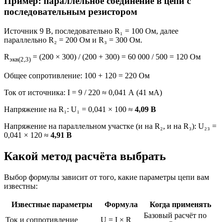
Пример: параллельное соединение в цепи с
последовательным резистором
Источник 9 В, последовательно R₁ = 100 Ом, далее
параллельно R₂ = 200 Ом и R₃ = 300 Ом.
R
= (200 × 300) / (200 + 300) = 60 000 / 500 = 120 Ом
экв(2,3)
Общее сопротивление: 100 + 120 = 220 Ом
Ток от источника: I = 9 / 220 ≈ 0,041 А (41 мА)
Напряжение на R₁: U₁ = 0,041 × 100 ≈
4,09 В
Напряжение на параллельном участке (и на R₂, и на R₃): U₂₃ =
0,041 × 120 ≈
4,91 В
Какой метод расчёта выбрать
Выбор формулы зависит от того, какие параметры цепи вам
известны:
Известные параметры
Формула
Когда применять
Базовый расчёт по
Ток и сопротивление
U = I × R