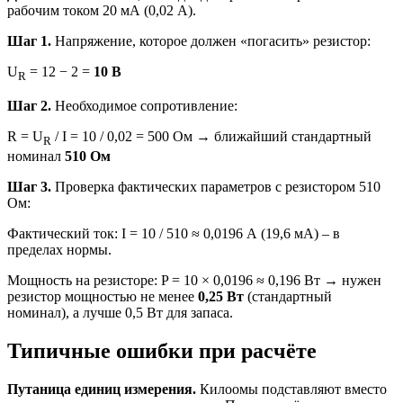
рабочим током 20 мА (0,02 А).
Шаг 1.
Напряжение, которое должен «погасить» резистор:
U
= 12 − 2 =
10 В
R
Шаг 2.
Необходимое сопротивление:
R = U
/ I = 10 / 0,02 = 500 Ом → ближайший стандартный
R
номинал
510 Ом
Шаг 3.
Проверка фактических параметров с резистором 510
Ом:
Фактический ток: I = 10 / 510 ≈ 0,0196 А (19,6 мА) – в
пределах нормы.
Мощность на резисторе: P = 10 × 0,0196 ≈ 0,196 Вт → нужен
резистор мощностью не менее
0,25 Вт
(стандартный
номинал), а лучше 0,5 Вт для запаса.
Типичные ошибки при расчёте
Путаница единиц измерения.
Килоомы подставляют вместо