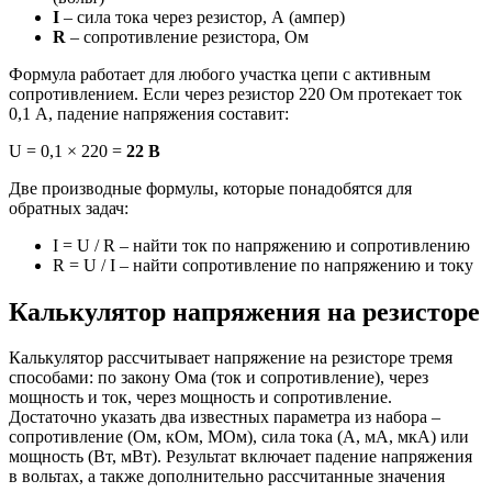
I
– сила тока через резистор, А (ампер)
R
– сопротивление резистора, Ом
Формула работает для любого участка цепи с активным
сопротивлением. Если через резистор 220 Ом протекает ток
0,1 А, падение напряжения составит:
U = 0,1 × 220 =
22 В
Две производные формулы, которые понадобятся для
обратных задач:
I = U / R – найти ток по напряжению и сопротивлению
R = U / I – найти сопротивление по напряжению и току
Калькулятор напряжения на резисторе
Калькулятор рассчитывает напряжение на резисторе тремя
способами: по закону Ома (ток и сопротивление), через
мощность и ток, через мощность и сопротивление.
Достаточно указать два известных параметра из набора –
сопротивление (Ом, кОм, МОм), сила тока (А, мА, мкА) или
мощность (Вт, мВт). Результат включает падение напряжения
в вольтах, а также дополнительно рассчитанные значения