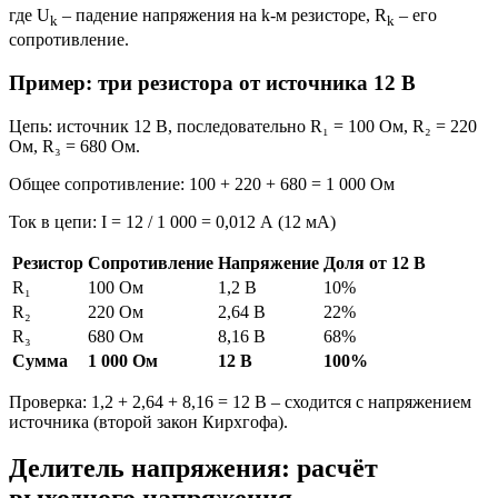
где U
– падение напряжения на k-м резисторе, R
– его
k
k
сопротивление.
Пример: три резистора от источника 12 В
Цепь: источник 12 В, последовательно R₁ = 100 Ом, R₂ = 220
Ом, R₃ = 680 Ом.
Общее сопротивление: 100 + 220 + 680 = 1 000 Ом
Ток в цепи: I = 12 / 1 000 = 0,012 А (12 мА)
Резистор
Сопротивление
Напряжение
Доля от 12 В
R₁
100 Ом
1,2 В
10%
R₂
220 Ом
2,64 В
22%
R₃
680 Ом
8,16 В
68%
Сумма
1 000 Ом
12 В
100%
Проверка: 1,2 + 2,64 + 8,16 = 12 В – сходится с напряжением
источника (второй закон Кирхгофа).
Делитель напряжения: расчёт