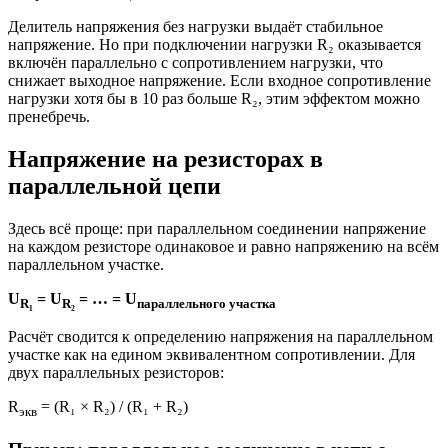
Делитель напряжения без нагрузки выдаёт стабильное
напряжение. Но при подключении нагрузки R₂ оказывается
включён параллельно с сопротивлением нагрузки, что
снижает выходное напряжение. Если входное сопротивление
нагрузки хотя бы в 10 раз больше R₂, этим эффектом можно
пренебречь.
Напряжение на резисторах в
параллельной цепи
Здесь всё проще: при параллельном соединении напряжение
на каждом резисторе одинаковое и равно напряжению на всём
параллельном участке.
U
= U
= … = U
R₁
R₂
параллельного участка
Расчёт сводится к определению напряжения на параллельном
участке как на едином эквивалентном сопротивлении. Для
двух параллельных резисторов:
R
= (R₁ × R₂) / (R₁ + R₂)
экв