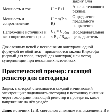
закону Ома
Анализ теплового
Мощность и ток
U = P / I
режима
Определение
Мощность и
U = √(P ×
предельного
сопротивление
R)
напряжения
U
= U
Напряжение источника и
Последовательная
k
общ
все сопротивления цепи
цепь, делитель
× R
/ R
k
общ
Для сложных цепей с несколькими контурами одной
формулой не обойтись – применяются законы Кирхгофа
(первый для узлов, второй для контуров) или метод
суперпозиции при нескольких источниках.
Практический пример: гасящий
резистор для светодиода
Задача, с которой сталкивается каждый начинающий
электронщик: подключить светодиод к источнику питания
через токоограничивающий резистор и проверить, какое
напряжение на нём упадёт.
Дано:
источник 12 В, светодиод с прямым напряжением 2 В и