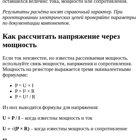
оставшихся величин: тока, мощности или сопротивления.
Результаты расчёта носят справочный характер. При
проектировании электрических цепей проверяйте параметры
по документации компонентов.
Как рассчитать напряжение через
мощность
Если ток неизвестен, но известна рассеиваемая мощность,
используйте связь мощности, напряжения и сопротивления.
Мощность на резисторе выражается тремя эквивалентными
формулами:
P = U × I
P = I² × R
P = U² / R
Из них выводятся формулы для напряжения:
U = P / I
– когда известны мощность и ток
U = √(P × R)
– когда известны мощность и сопротивление