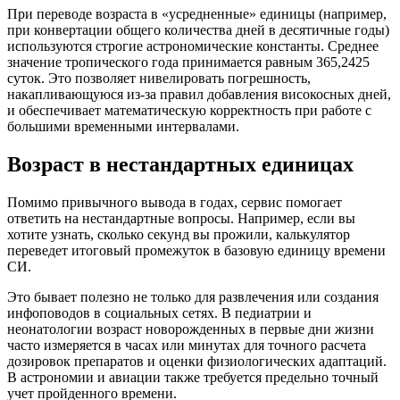
При переводе возраста в «усредненные» единицы (например,
при конвертации общего количества дней в десятичные годы)
используются строгие астрономические константы. Среднее
значение тропического года принимается равным 365,2425
суток. Это позволяет нивелировать погрешность,
накапливающуюся из-за правил добавления високосных дней,
и обеспечивает математическую корректность при работе с
большими временными интервалами.
Возраст в нестандартных единицах
Помимо привычного вывода в годах, сервис помогает
ответить на нестандартные вопросы. Например, если вы
хотите узнать, сколько секунд вы прожили, калькулятор
переведет итоговый промежуток в базовую единицу времени
СИ.
Это бывает полезно не только для развлечения или создания
инфоповодов в социальных сетях. В педиатрии и
неонатологии возраст новорожденных в первые дни жизни
часто измеряется в часах или минутах для точного расчета
дозировок препаратов и оценки физиологических адаптаций.
В астрономии и авиации также требуется предельно точный
учет пройденного времени.