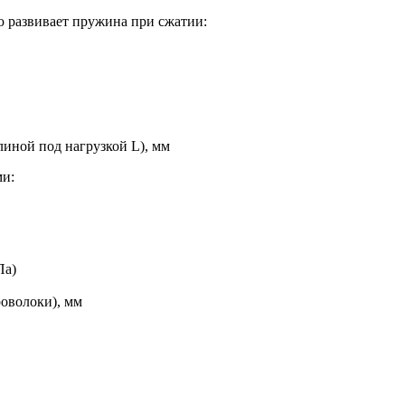
ю развивает пружина при сжатии:
иной под нагрузкой L), мм
ми:
Па)
оволоки), мм