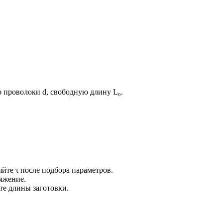
 проволоки d, свободную длину L₀.
те τ после подбора параметров.
яжение.
те длины заготовки.