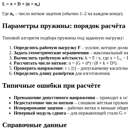
L = π × D × (n + n₀)
Где
n₀
– число витков зацепов (обычно 1–2 на каждом конце).
Параметры пружины: порядок расчёта
Типовой алгоритм подбора пружины под заданную нагрузку:
Определить рабочую нагрузку F
– усилие, которое долж
Задать геометрические ограничения
– максимальный на
Вычислить требуемую жёсткость
: k = F / x, где x = L₀ −
Рассчитать число витков
: n = (G × d⁴) / (8 × k × D³).
Проверить напряжение
: τ ≤ [τ] – допускаемому касат
Определить длину развёртки
для изготовления.
Типичные ошибки при расчёте
Превышение допустимого напряжения
– приводит к ос
Недостаточное число витков
– слишком жёсткая пружина
Игнорирование зацепов
– рабочие витки n меньше общег
Неверный модуль сдвига
– для нержавеющей стали G ≈ 7
Справочные данные