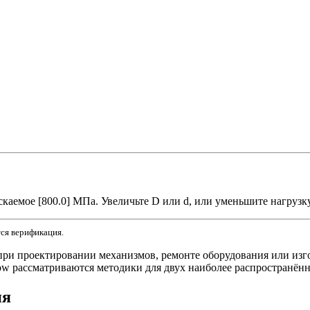
каемое [800.0] МПа. Увеличьте D или d, или уменьшите нагрузку
тся верификация.
 при проектировании механизмов, ремонте оборудования или изг
ow рассматриваются методики для двух наиболее распространён
ия