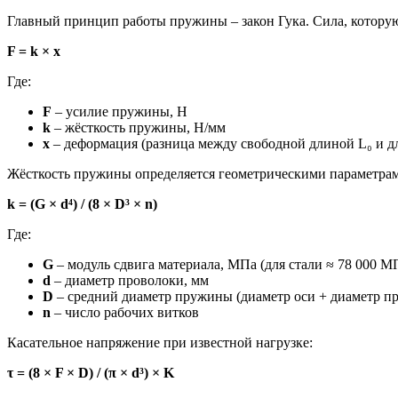
Главный принцип работы пружины – закон Гука. Сила, котору
F = k × x
Где:
F
– усилие пружины, Н
k
– жёсткость пружины, Н/мм
x
– деформация (разница между свободной длиной L₀ и дл
Жёсткость пружины определяется геометрическими параметра
k = (G × d⁴) / (8 × D³ × n)
Где:
G
– модуль сдвига материала, МПа (для стали ≈ 78 000 М
d
– диаметр проволоки, мм
D
– средний диаметр пружины (диаметр оси + диаметр пр
n
– число рабочих витков
Касательное напряжение при известной нагрузке:
τ = (8 × F × D) / (π × d³) × K