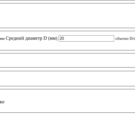
Средний диаметр D (мм)
 мм
обычно D/d
ке