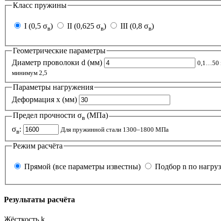
Класс пружины
I (0,5 σ
)
II (0,625 σ
)
III (0,8 σ
)
в
в
в
Геометрические параметры
Диаметр проволоки d (мм)
0,1…50
минимум 2,5
Параметры нагружения
Деформация x (мм)
Предел прочности σ
(МПа)
в
σ
:
Для пружинной стали 1300–1800 МПа
в
Режим расчёта
Прямой (все параметры известны)
Подбор n по нагруз
Результаты расчёта
Жёсткость k