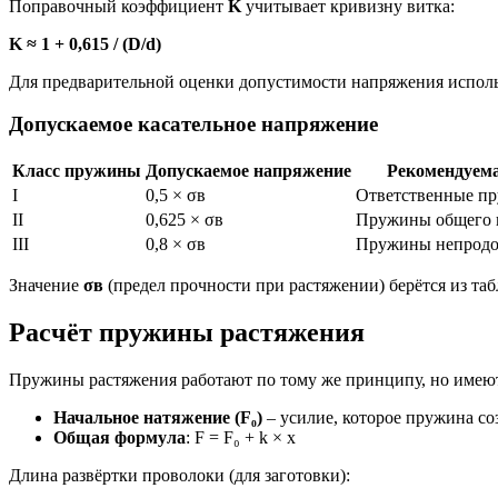
Поправочный коэффициент
K
учитывает кривизну витка:
K ≈ 1 + 0,615 / (D/d)
Для предварительной оценки допустимости напряжения исполь
Допускаемое касательное напряжение
Класс пружины
Допускаемое напряжение
Рекомендуема
I
0,5 × σв
Ответственные пр
II
0,625 × σв
Пружины общего 
III
0,8 × σв
Пружины непродо
Значение
σв
(предел прочности при растяжении) берётся из та
Расчёт пружины растяжения
Пружины растяжения работают по тому же принципу, но имеют
Начальное натяжение (F₀)
– усилие, которое пружина со
Общая формула
: F = F₀ + k × x
Длина развёртки проволоки (для заготовки):