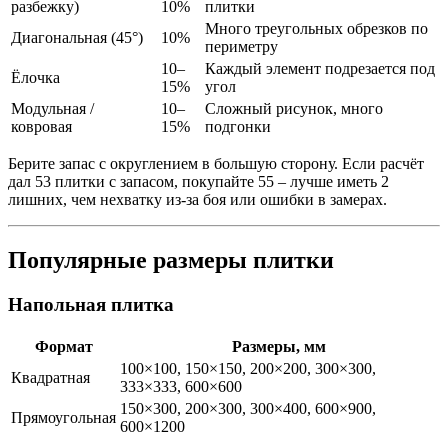
разбежку)
10%
плитки
Много треугольных обрезков по
Диагональная (45°)
10%
периметру
10–
Каждый элемент подрезается под
Ёлочка
15%
угол
Модульная /
10–
Сложный рисунок, много
ковровая
15%
подгонки
Берите запас с округлением в большую сторону. Если расчёт
дал 53 плитки с запасом, покупайте 55 – лучше иметь 2
лишних, чем нехватку из-за боя или ошибки в замерах.
Популярные размеры плитки
Напольная плитка
Формат
Размеры, мм
100×100, 150×150, 200×200, 300×300,
Квадратная
333×333, 600×600
150×300, 200×300, 300×400, 600×900,
Прямоугольная
600×1200