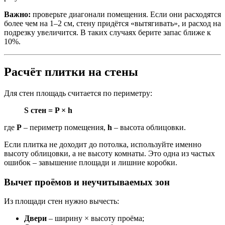
Важно:
проверьте диагонали помещения. Если они расходятся
более чем на 1–2 см, стену придётся «вытягивать», и расход на
подрезку увеличится. В таких случаях берите запас ближе к
10%.
Расчёт плитки на стены
Для стен площадь считается по периметру:
S стен = P × h
где
P
– периметр помещения,
h
– высота облицовки.
Если плитка не доходит до потолка, используйте именно
высоту облицовки, а не высоту комнаты. Это одна из частых
ошибок – завышение площади и лишние коробки.
Вычет проёмов и неучитываемых зон
Из площади стен нужно вычесть:
Двери
– ширину × высоту проёма;