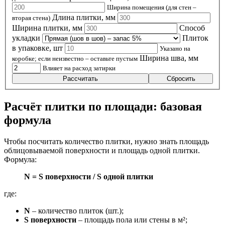
Ширина помещения (для стен –
Длина плитки, мм
вторая стена)
Ширина плитки, мм
Способ
укладки
Плиток
в упаковке, шт
Указано на
Ширина шва, мм
коробке; если неизвестно – оставьте пустым
Влияет на расход затирки
Рассчитать
Сбросить
Расчёт плитки по площади: базовая
формула
Чтобы посчитать количество плитки, нужно знать площадь
облицовываемой поверхности и площадь одной плитки.
Формула:
N = S поверхности / S одной плитки
где:
N
– количество плиток (шт.);
S поверхности
– площадь пола или стены в м²;