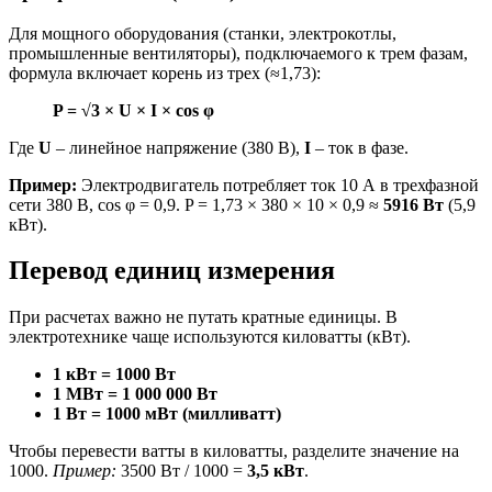
Для мощного оборудования (станки, электрокотлы,
промышленные вентиляторы), подключаемого к трем фазам,
формула включает корень из трех (≈1,73):
P = √3 × U × I × cos φ
Где
U
– линейное напряжение (380 В),
I
– ток в фазе.
Пример:
Электродвигатель потребляет ток 10 А в трехфазной
сети 380 В, cos φ = 0,9. P = 1,73 × 380 × 10 × 0,9 ≈
5916 Вт
(5,9
кВт).
Перевод единиц измерения
При расчетах важно не путать кратные единицы. В
электротехнике чаще используются киловатты (кВт).
1 кВт = 1000 Вт
1 МВт = 1 000 000 Вт
1 Вт = 1000 мВт (милливатт)
Чтобы перевести ватты в киловатты, разделите значение на
1000.
Пример:
3500 Вт / 1000 =
3,5 кВт
.