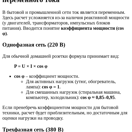
В бытовой и промышленной сети ток является переменным.
Здесь расчет усложняется из-за наличия реактивной мощности
(у двигателей, трансформаторов, импульсных блоков
питания). Вводится понятие
коэффициента мощности (cos
φ)
.
Однофазная сеть (220 В)
Для обычной домашней розетки формула принимает вид:
P = U × I × cos φ
cos φ
– коэффициент мощности.
Для активных нагрузок (утюг, обогреватель,
лампа):
cos φ = 1
.
Для смешанных нагрузок (стиральная машина,
компьютер, холодильник):
cos φ ≈ 0,85–0,95
.
Если пренебречь коэффициентом мощности для бытовой
техники, расчет будет приблизительным, но достаточным для
оценки нагрузки на проводку.
Трехфазная сеть (380 В)