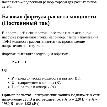
после него – подробный разбор формул для разных типов
сетей.
Базовая формула расчета мощности
(Постоянный ток)
В простейшей цепи постоянного тока или в активной
нагрузке переменного тока (например, лампа накаливания,
ТЭН) мощность рассчитывается как произведение
напряжения на силу тока.
Формула выглядит следующим образом:
P = U × I
Где:
P
– электрическая мощность в ваттах (Вт);
U
– напряжение в вольтах (В);
I
– сила тока в амперах (А).
Пример расчета:
Электрический чайник подключен к сети
напряжение 220 В и потребляет ток 9 А. P = 220 В × 9 А =
1980 Вт
(или 1,98 кВт).