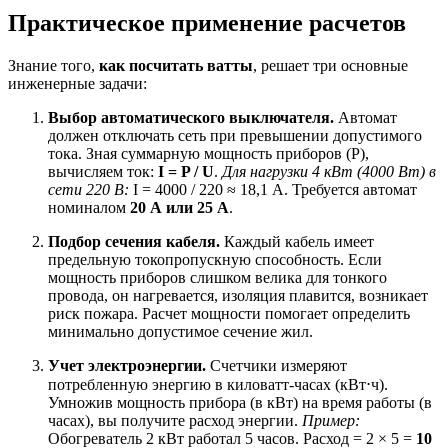
Практическое применение расчетов
Знание того,
как посчитать ватты
, решает три основные
инженерные задачи:
Выбор автоматического выключателя.
Автомат
должен отключать сеть при превышении допустимого
тока. Зная суммарную мощность приборов (P),
вычисляем ток:
I = P / U
.
Для нагрузки 4 кВт (4000 Вт) в
сети 220 В:
I = 4000 / 220 ≈ 18,1 А. Требуется автомат
номиналом
20 А или 25 А
.
Подбор сечения кабеля.
Каждый кабель имеет
предельную токопропускную способность. Если
мощность приборов слишком велика для тонкого
провода, он нагревается, изоляция плавится, возникает
риск пожара. Расчет мощности помогает определить
минимально допустимое сечение жил.
Учет электроэнергии.
Счетчики измеряют
потребленную энергию в киловатт-часах (кВт⋅ч).
Умножив мощность прибора (в кВт) на время работы (в
часах), вы получите расход энергии.
Пример:
Обогреватель 2 кВт работал 5 часов. Расход = 2 × 5 =
10